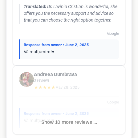
Translated:
Dr. Lavinia Cristian is wonderful, she
offers you the necessary support and advice so
that you can choose the right option together.
Google
Response from owner
• June 2, 2025
Vă mulțumim!♥️
Andreea Dumbrava
3
reviews
★★★★★
May 28, 2025
Google
Response from owner
• June 2, 2025
Vă mulțumim!♥️
Show 10 more reviews ...