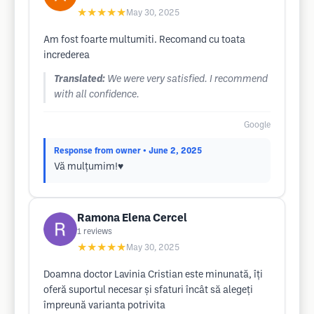
★★★★★
May 30, 2025
Am fost foarte multumiti. Recomand cu toata
increderea
Translated:
We were very satisfied. I recommend
with all confidence.
Google
Response from owner
• June 2, 2025
Vă mulțumim!♥️
Ramona Elena Cercel
1
reviews
★★★★★
May 30, 2025
Doamna doctor Lavinia Cristian este minunată, îți
oferă suportul necesar și sfaturi încât să alegeți
împreună varianta potrivita