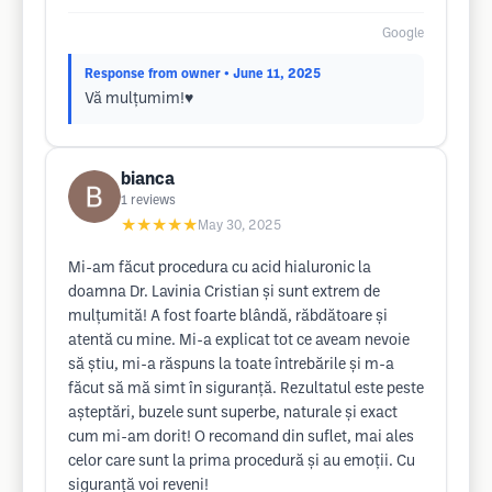
Google
Response from owner
• June 11, 2025
Vă mulțumim!♥️
bianca
1
reviews
★★★★★
May 30, 2025
Mi-am făcut procedura cu acid hialuronic la
doamna Dr. Lavinia Cristian și sunt extrem de
mulțumită! A fost foarte blândă, răbdătoare și
atentă cu mine. Mi-a explicat tot ce aveam nevoie
să știu, mi-a răspuns la toate întrebările și m-a
făcut să mă simt în siguranță. Rezultatul este peste
așteptări, buzele sunt superbe, naturale și exact
cum mi-am dorit! O recomand din suflet, mai ales
celor care sunt la prima procedură și au emoții. Cu
siguranță voi reveni!