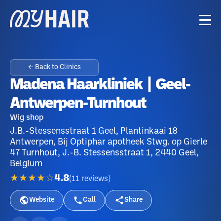
← Back to Clinics
Madena Haarkliniek | Geel-
Antwerpen-Turnhout
Wig shop
J.B.-Stessensstraat 1 Geel, Plantinkaai 18
Antwerpen, Bij Optiphar apotheek Stwg. op Gierle
47 Turnhout, J.-B. Stessensstraat 1, 2440 Geel,
Belgium
★★★★☆
4.8
(
11
reviews
)
Website
Call
Share