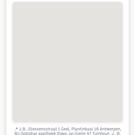
📍
J.B.-Stessensstraat 1 Geel, Plantinkaai 18 Antwerpen,
Bij Optiphar apotheek Stwg. op Gierle 47 Turnhout, J.-B.