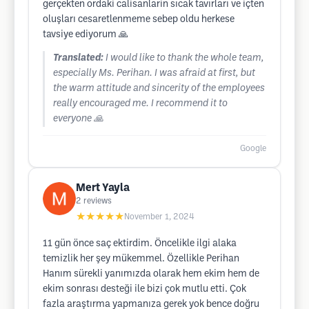
gerçekten ordaki calisanlarin sıcak tavırları ve içten
oluşları cesaretlenmeme sebep oldu herkese
tavsiye ediyorum 🙏
Translated:
I would like to thank the whole team,
especially Ms. Perihan. I was afraid at first, but
the warm attitude and sincerity of the employees
really encouraged me. I recommend it to
everyone 🙏
Google
Mert Yayla
2
reviews
★★★★★
November 1, 2024
11 gün önce saç ektirdim. Öncelikle ilgi alaka
temizlik her şey mükemmel. Özellikle Perihan
Hanım sürekli yanımızda olarak hem ekim hem de
ekim sonrası desteği ile bizi çok mutlu etti. Çok
fazla araştırma yapmanıza gerek yok bence doğru