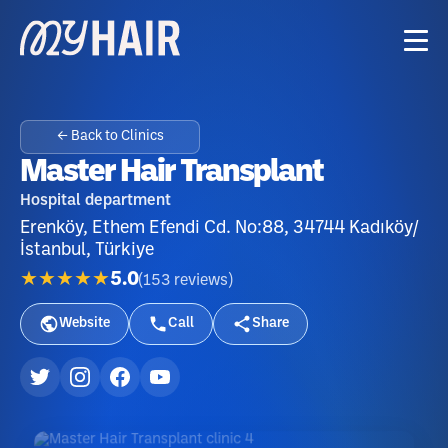
← Back to Clinics
Master Hair Transplant
Hospital department
Erenköy, Ethem Efendi Cd. No:88, 34744 Kadıköy/
İstanbul, Türkiye
★★★★★
5.0
(
153
reviews
)
Website
Call
Share