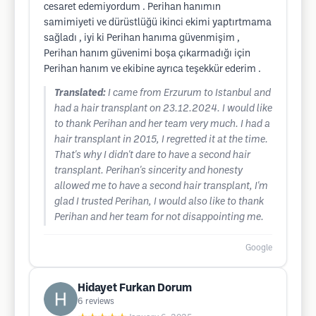
cesaret edemiyordum . Perihan hanımın
samimiyeti ve dürüstlüğü ikinci ekimi yaptırtmama
sağladı , iyi ki Perihan hanıma güvenmişim ,
Perihan hanım güvenimi boşa çıkarmadığı için
Perihan hanım ve ekibine ayrıca teşekkür ederim .
Translated:
I came from Erzurum to Istanbul and
had a hair transplant on 23.12.2024. I would like
to thank Perihan and her team very much. I had a
hair transplant in 2015, I regretted it at the time.
That's why I didn't dare to have a second hair
transplant. Perihan's sincerity and honesty
allowed me to have a second hair transplant, I'm
glad I trusted Perihan, I would also like to thank
Perihan and her team for not disappointing me.
Google
Hidayet Furkan Dorum
6
reviews