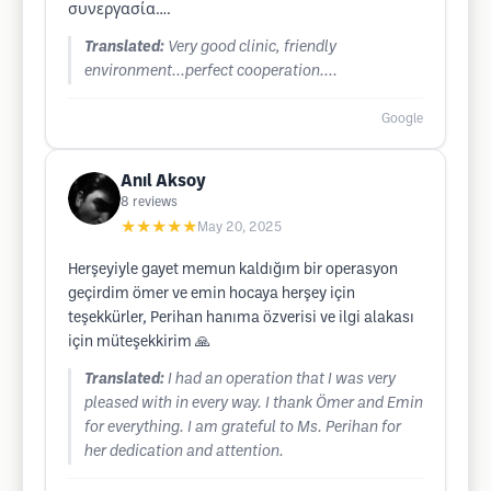
συνεργασία….
Translated:
Very good clinic, friendly
environment...perfect cooperation....
Google
Anıl Aksoy
8
reviews
★★★★★
May 20, 2025
Herşeyiyle gayet memun kaldığım bir operasyon
geçirdim ömer ve emin hocaya herşey için
teşekkürler, Perihan hanıma özverisi ve ilgi alakası
için müteşekkirim 🙏
Translated:
I had an operation that I was very
pleased with in every way. I thank Ömer and Emin
for everything. I am grateful to Ms. Perihan for
her dedication and attention.