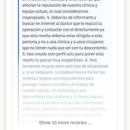
afectan la reputación de nuestra clínica y
equipo actual, lo cual consideramos
inapropiado. 4. Deberías de informarte y
buscar en Internet al doctor que te realizó la
operación y contactar con el directamente ya
que esta reseña debería estar dirigida a esta
persona y no a una clínica y a unos cirujanos
que no tienen nada que ver con tu descontento.
5. Has creado este perfil solo para poner esta
reseña lo que es muy sospechoso. 6. Nos
tomamos muy en serio este tipo de situaciones
y, si es necesario, no dudaremos en tomar las
medidas legales correspondientes para
proteger nuestro nombre y el trabajo de
nuestro equipo. Te invitamos a que
reconsideres tus palabras y, si tienes alguna
inquietud específica o necesitas información
adicional, estaremos encantados de ayudarte.
La transparencia y el respeto son esenciales
para nosotros.
Show 10 more reviews ...