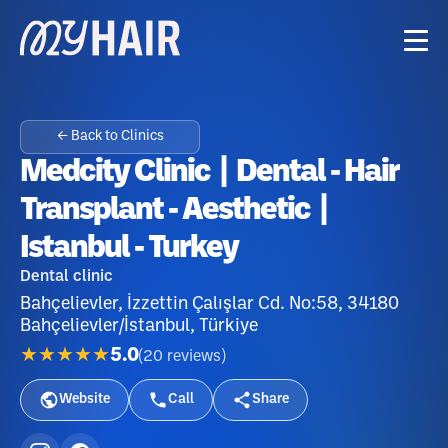
← Back to Clinics
Medcity Clinic | Dental - Hair
Transplant - Aesthetic |
Istanbul - Turkey
Dental clinic
Bahçelievler, İzzettin Çalışlar Cd. No:58, 34180
Bahçelievler/İstanbul, Türkiye
★★★★★
5.0
(
20
reviews
)
Website
Call
Share