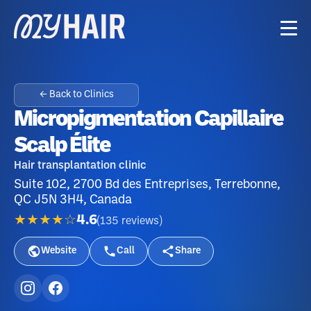
← Back to Clinics
Micropigmentation Capillaire
Scalp Élite
Hair transplantation clinic
Suite 102, 2700 Bd des Entreprises, Terrebonne,
QC J5N 3H4, Canada
★★★★☆
4.6
(
135
reviews
)
Website
Call
Share