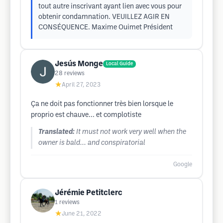
tout autre inscrivant ayant lien avec vous pour
obtenir condamnation. VEUILLEZ AGIR EN
CONSÉQUENCE. Maxime Ouimet Président
Jesús Monge
Local Guide
28
reviews
★
April 27, 2023
Ça ne doit pas fonctionner très bien lorsque le
proprio est chauve... et complotiste
Translated:
It must not work very well when the
owner is bald... and conspiratorial
Google
Jérémie Petitclerc
1
reviews
★
June 21, 2022