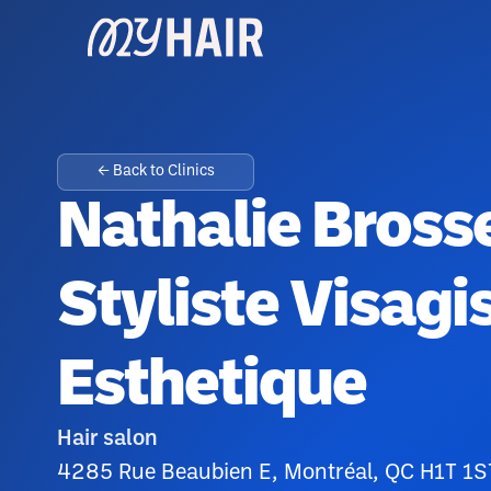
← Back to Clinics
Nathalie Bross
Styliste Visagi
Esthetique
Hair salon
4285 Rue Beaubien E, Montréal, QC H1T 1S