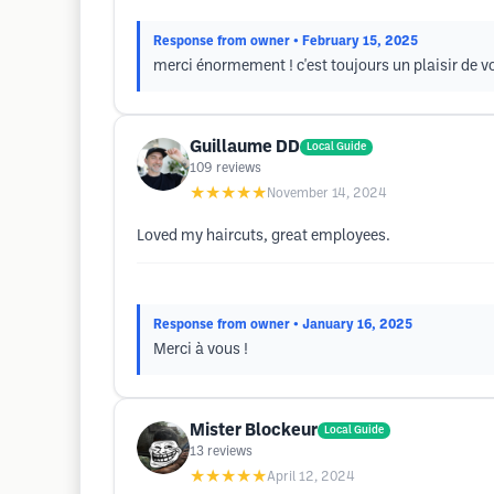
Response from owner
• February 15, 2025
merci énormement ! c'est toujours un plaisir de vo
Guillaume DD
Local Guide
109
reviews
★★★★★
November 14, 2024
Loved my haircuts, great employees.
Response from owner
• January 16, 2025
Merci à vous !
Mister Blockeur
Local Guide
13
reviews
★★★★★
April 12, 2024