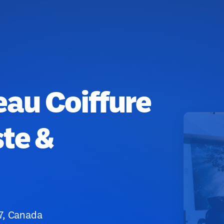
eau Coiffure
ste &
7, Canada