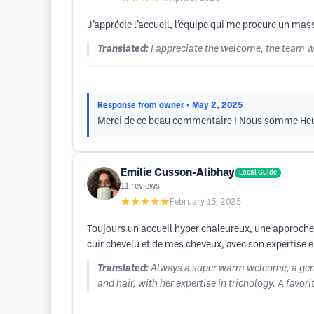
J’apprécie l’accueil, l’équipe qui me procure un mass
Translated:
I appreciate the welcome, the team 
Response from owner
• May 2, 2025
Merci de ce beau commentaire ! Nous somme Heur
Emilie Cusson-Alibhay
Local Guide
11
reviews
★★★★★
February 15, 2025
Toujours un accueil hyper chaleureux, une approche d
cuir chevelu et de mes cheveux, avec son expertise 
Translated:
Always a super warm welcome, a gentl
and hair, with her expertise in trichology. A favori