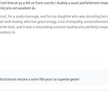
ui irait bien,et ça a été un franc succès ! Audrey a aussi parfaitement re
té/ prix est excellent 👍
aircut, for a scalp massage, and for my daughter who was donating hair (s
ealt with Audrey, who has great energy, a lot of empathy, and profession
 her best, and it was a resounding success! Audrey also perfectly respe
xcellent 👍
icitations encore a votre fille pour ce superbe geste!