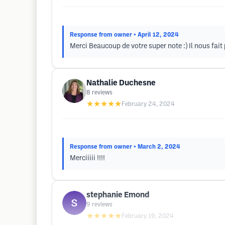
Response from owner
• April 12, 2024
Merci Beaucoup de votre super note :) Il nous fait 
Nathalie Duchesne
8
reviews
★★★★★
February 24, 2024
Response from owner
• March 2, 2024
Merciiiii !!!!
stephanie Emond
9
reviews
★★★★★
February 19, 2024