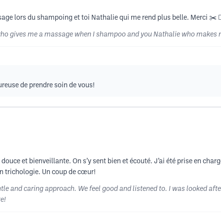
age lors du shampoing et toi Nathalie qui me rend plus belle. Merci ✂️ 💇🏼
who gives me a massage when I shampoo and you Nathalie who makes me m
euse de prendre soin de vous!
ouce et bienveillante. On s’y sent bien et écouté. J’ai été prise en char
en trichologie. Un coup de cœur!
e and caring approach. We feel good and listened to. I was looked afte
te!