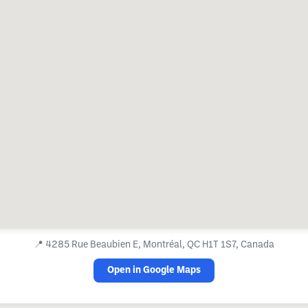
📍
4285 Rue Beaubien E, Montréal, QC H1T 1S7, Canada
Open in Google Maps