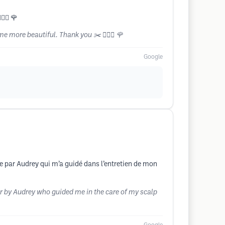
‍♀️ 🌹
ore beautiful. Thank you ✂️ 💇🏼‍♀️ 🌹
Google
ge par Audrey qui m’a guidé dans l’entretien de mon
r by Audrey who guided me in the care of my scalp