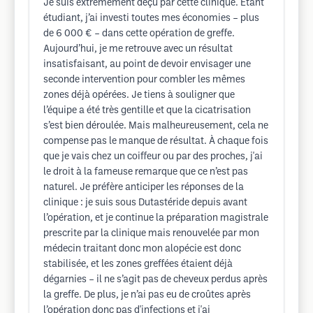
Je suis extrêmement déçu par cette clinique. Étant
étudiant, j’ai investi toutes mes économies – plus
de 6 000 € – dans cette opération de greffe.
Aujourd’hui, je me retrouve avec un résultat
insatisfaisant, au point de devoir envisager une
seconde intervention pour combler les mêmes
zones déjà opérées. Je tiens à souligner que
l’équipe a été très gentille et que la cicatrisation
s’est bien déroulée. Mais malheureusement, cela ne
compense pas le manque de résultat. À chaque fois
que je vais chez un coiffeur ou par des proches, j'ai
le droit à la fameuse remarque que ce n’est pas
naturel. Je préfère anticiper les réponses de la
clinique : je suis sous Dutastéride depuis avant
l’opération, et je continue la préparation magistrale
prescrite par la clinique mais renouvelée par mon
médecin traitant donc mon alopécie est donc
stabilisée, et les zones greffées étaient déjà
dégarnies – il ne s’agit pas de cheveux perdus après
la greffe. De plus, je n’ai pas eu de croûtes après
l’opération donc pas d'infections et j'ai