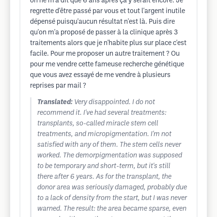
on ne m'a dit que 6 ans après ça y serait encore. Je
regrette d'être passé par vous et tout l'argent inutile
dépensé puisqu'aucun résultat n'est là. Puis dire
qu'on m'a proposé de passer à la clinique après 3
traitements alors que je n'habite plus sur place c'est
facile. Pour me proposer un autre traitement ? Ou
pour me vendre cette fameuse recherche génétique
que vous avez essayé de me vendre à plusieurs
reprises par mail ?
Translated:
Very disappointed. I do not
recommend it. I've had several treatments:
transplants, so-called miracle stem cell
treatments, and micropigmentation. I'm not
satisfied with any of them. The stem cells never
worked. The demorpigmentation was supposed
to be temporary and short-term, but it's still
there after 6 years. As for the transplant, the
donor area was seriously damaged, probably due
to a lack of density from the start, but I was never
warned. The result: the area became sparse, even