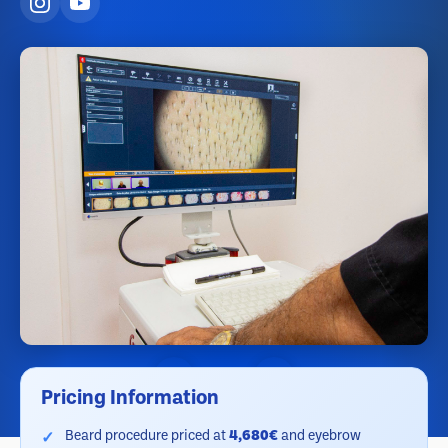
Pricing Information
Beard procedure priced at
4,680€
and eyebrow