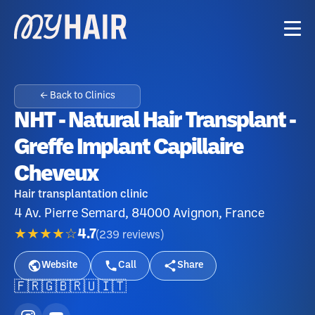
← Back to Clinics
NHT - Natural Hair Transplant -
Greffe Implant Capillaire
Cheveux
Hair transplantation clinic
4 Av. Pierre Semard, 84000 Avignon, France
★★★★☆
4.7
(
239
reviews
)
Website
Call
Share
🇫🇷
🇬🇧
🇷🇺
🇮🇹