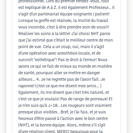
professionnel. Lors du premier rendez-vous, tout
est expliqué de A à Z. Il est également Professeur… Il
s’agit d’un partenariat équipe soignante / patient!
Lorsque la greffe est réalisée, la moitié du travail
vous incombe, c’est à dire prendre soin de vous!!!
Réaliser les soins à la lettre! J’ai choisi NHT parce
que j’ai estimé que c’était le meilleur centre de mon
point de vue. Cela a un coup, oui, mais il s’agit
d’une opération avec anesthésie locale, et de
surcroît "esthétique"! Pas le droit à l’erreur! Nous
avons ce qui se fait de mieux au monde en matière
de santé, pourquoi aller se mettre en danger
ailleurs… 4. Je ne regrette pas de l’avoir fait. Je
rayonne! (c’est ce que me disent mes amis… )
Egalement, ils me disent que c’est très naturel, et
c’est ce que je voulais! Pas de rangs de poireaux! Et
je n’en suis qu’à J+18.. Les rougeurs sont vraiment
presque plus visibles.. Bref, je l’ai fais, et je suis
heureux d’être passé à l’action avec le bon centre
(NHT), et la bonne équipe. Alors, même s’il s’git
d’une relation client, MERCI beaucoup pour la