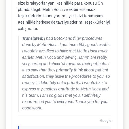
size bırakıyorlar yani kesinlikle para konusu Ön
planda değil. Metin Hoca ve ekibine sonsuz
teşekkürlerimi sunuyorum. İyi ki sizi tanımışım
Kesinlikle herkese de tavsiye ederim. Teşekkürler iyi
çalışmalar.
Translated:
I had Botox and filler procedures
done by Metin Hoca. I got incredibly good results.
I would have liked to have met Metin Hoca much
earlier. Metin Hoca and Sevinç Hanım are really
very caring and cheerful towards their patients. I
also saw that they primarily think about patient
satisfaction, they leave the procedures to you, so
money is definitely not a priority. I would like to
express my endless gratitude to Metin Hoca and
his team. I am so glad I met you. I definitely
recommend you to everyone. Thank you for your
good work.
Google