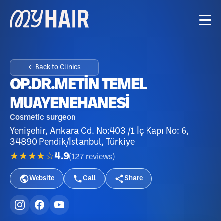
← Back to Clinics
OP.DR.METİN TEMEL
MUAYENEHANESİ
Cosmetic surgeon
Yenişehir, Ankara Cd. No:403 /1 İç Kapı No: 6,
34890 Pendik/İstanbul, Türkiye
★★★★☆
4.9
(
127
reviews
)
Website
Call
Share