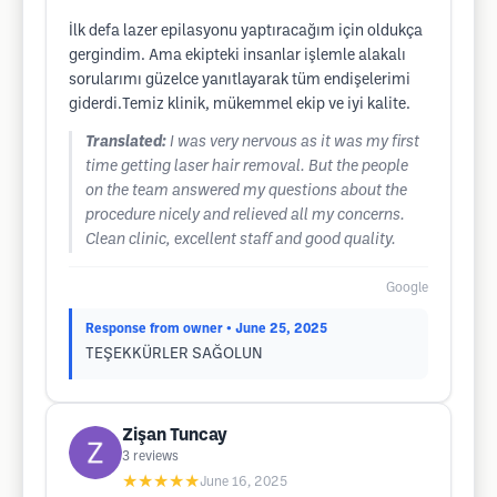
İlk defa lazer epilasyonu yaptıracağım için oldukça
gergindim. Ama ekipteki insanlar işlemle alakalı
sorularımı güzelce yanıtlayarak tüm endişelerimi
giderdi.Temiz klinik, mükemmel ekip ve iyi kalite.
Translated:
I was very nervous as it was my first
time getting laser hair removal. But the people
on the team answered my questions about the
procedure nicely and relieved all my concerns.
Clean clinic, excellent staff and good quality.
Google
Response from owner
• June 25, 2025
TEŞEKKÜRLER SAĞOLUN
Zişan Tuncay
3
reviews
★★★★★
June 16, 2025