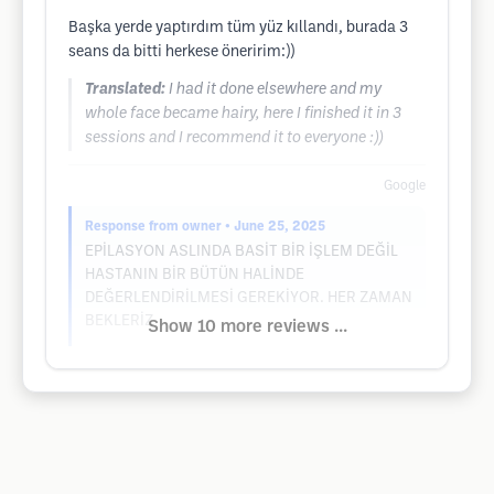
Başka yerde yaptırdım tüm yüz kıllandı, burada 3
seans da bitti herkese öneririm:))
Translated:
I had it done elsewhere and my
whole face became hairy, here I finished it in 3
sessions and I recommend it to everyone :))
Google
Response from owner
• June 25, 2025
EPİLASYON ASLINDA BASİT BİR İŞLEM DEĞİL
HASTANIN BİR BÜTÜN HALİNDE
DEĞERLENDİRİLMESİ GEREKİYOR. HER ZAMAN
BEKLERİZ
Show 10 more reviews ...