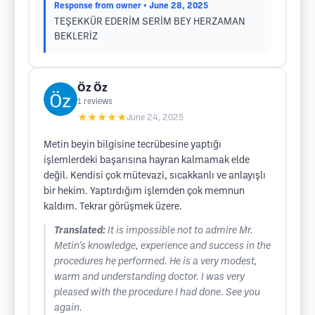
Response from owner
• June 28, 2025
TEŞEKKÜR EDERİM SERİM BEY HERZAMAN
BEKLERİZ
Öz Öz
1
reviews
★★★★★
June 24, 2025
Metin beyin bilgisine tecrübesine yaptığı
işlemlerdeki başarısına hayran kalmamak elde
değil. Kendisi çok mütevazi, sıcakkanlı ve anlayışlı
bir hekim. Yaptırdığım işlemden çok memnun
kaldım. Tekrar görüşmek üzere.
Translated:
It is impossible not to admire Mr.
Metin's knowledge, experience and success in the
procedures he performed. He is a very modest,
warm and understanding doctor. I was very
pleased with the procedure I had done. See you
again.