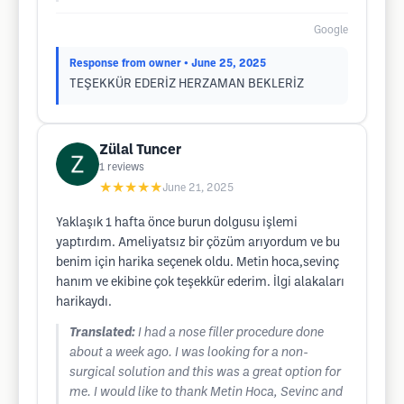
Google
Response from owner
• June 25, 2025
TEŞEKKÜR EDERİZ HERZAMAN BEKLERİZ
Zülal Tuncer
1
reviews
★★★★★
June 21, 2025
Yaklaşık 1 hafta önce burun dolgusu işlemi
yaptırdım. Ameliyatsız bir çözüm arıyordum ve bu
benim için harika seçenek oldu. Metin hoca,sevinç
hanım ve ekibine çok teşekkür ederim. İlgi alakaları
harikaydı.
Translated:
I had a nose filler procedure done
about a week ago. I was looking for a non-
surgical solution and this was a great option for
me. I would like to thank Metin Hoca, Sevinc and