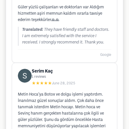
Güler yüzlü çalişanları ve doktorları var Aldığım
hizmetten aşiri memnun kaldım ısrarla tavsiye
ederim teşekkürler🙏🙏
Translated:
They have friendly staff and doctors.
I am extremely satisfied with the service I
received. I strongly recommend it. Thank you.
Google
Serim Kaç
1
reviews
★★★★★
June 28, 2025
Metin Hoca’ya Botox ve dolgu işlemi yaptırdım.
İnanılmaz güzel sonuçlar aldım. Çok daha önce
tanımak isterdim Metin hocayı. Metin hoca ve
Sevinç hanım gerçekten hastalarına çok ilgili ve
güler yüzlüler. Şunu da gördüm öncelikle Hasta
memnuniyetini düşünüyorlar yapılacak işlemleri