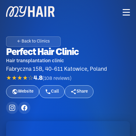
← Back to Clinics
Perfect Hair Clinic
Hair transplantation clinic
Fabryczna 15B, 40-611 Katowice, Poland
★★★★☆
4.8
(
108
reviews
)
Website
Call
Share