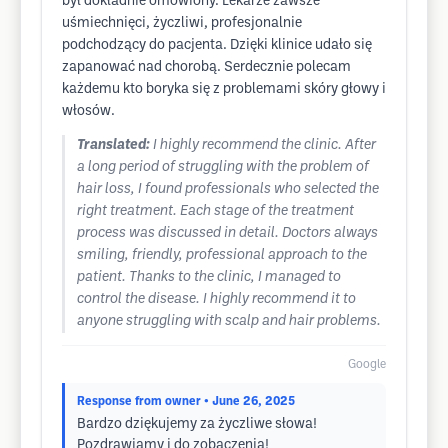
był dokładnie omówiony. Lekarze zawsze
uśmiechnięci, życzliwi, profesjonalnie
podchodzący do pacjenta. Dzięki klinice udało się
zapanować nad chorobą. Serdecznie polecam
każdemu kto boryka się z problemami skóry głowy i
włosów.
Translated:
I highly recommend the clinic. After
a long period of struggling with the problem of
hair loss, I found professionals who selected the
right treatment. Each stage of the treatment
process was discussed in detail. Doctors always
smiling, friendly, professional approach to the
patient. Thanks to the clinic, I managed to
control the disease. I highly recommend it to
anyone struggling with scalp and hair problems.
Google
Response from owner
• June 26, 2025
Bardzo dziękujemy za życzliwe słowa!
Pozdrawiamy i do zobaczenia!