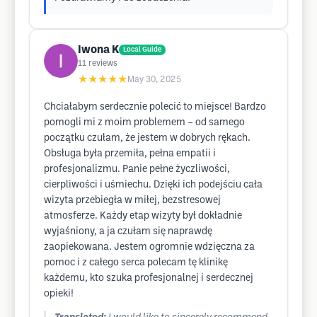
Iwona K
Local Guide
11
reviews
★★★★★
May 30, 2025
Chciałabym serdecznie polecić to miejsce! Bardzo
pomogli mi z moim problemem – od samego
początku czułam, że jestem w dobrych rękach.
Obsługa była przemiła, pełna empatii i
profesjonalizmu. Panie pełne życzliwości,
cierpliwości i uśmiechu. Dzięki ich podejściu cała
wizyta przebiegła w miłej, bezstresowej
atmosferze. Każdy etap wizyty był dokładnie
wyjaśniony, a ja czułam się naprawdę
zaopiekowana. Jestem ogromnie wdzięczna za
pomoc i z całego serca polecam tę klinikę
każdemu, kto szuka profesjonalnej i serdecznej
opieki!