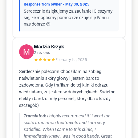
Response from owner
• May 30, 2025
Serdecznie dziękujemy za zaufanie! Cieszymy
się, że mogliśmy pomóc i że czuje się Pani u
nas dobrze 😊
Madzia Krzyk
2
reviews
★★★★★
February 14, 2025
Serdecznie polecam! Chodziłam na zabiegi
naświetlania skóry głowy i jestem bardzo
zadowolona. Gdy trafiłam do tej kliniki odrazu
wiedziałam, że jestem w dobrych rękach. Świetne
efekty i bardzo miły personel, który dba o każdy
szczegół:)
Translated:
I highly recommend it! I went for
scalp irradiation treatments and I am very
satisfied. When I came to this clinic, I
immediately knew I was in good hands. Great