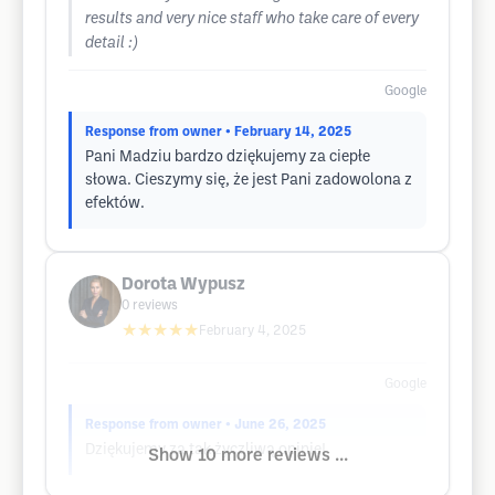
results and very nice staff who take care of every
detail :)
Google
Response from owner
• February 14, 2025
Pani Madziu bardzo dziękujemy za ciepłe
słowa. Cieszymy się, że jest Pani zadowolona z
efektów.
Dorota Wypusz
0
reviews
★★★★★
February 4, 2025
Google
Response from owner
• June 26, 2025
Dziękujemy za tak życzliwą opinię!
Show 10 more reviews ...