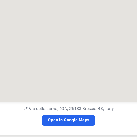
📍
Via della Lama, 10A, 25133 Brescia BS, Italy
Open in Google Maps