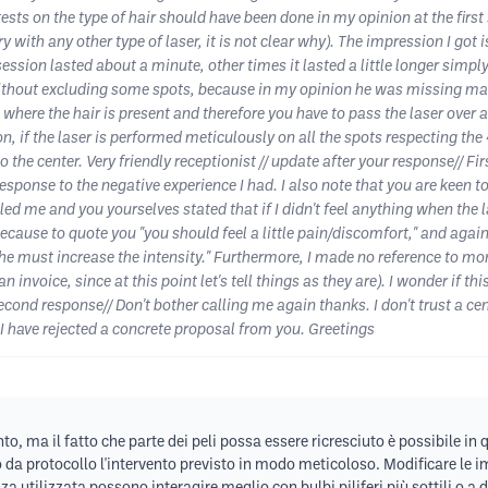
tests on the type of hair should have been done in my opinion at the fir
y with any other type of laser, it is not clear why). The impression I got i
ession lasted about a minute, other times it lasted a little longer simply
l, without excluding some spots, because in my opinion he was missing man
e where the hair is present and therefore you have to pass the laser over a
, if the laser is performed meticulously on all the spots respecting the
 to the center. Very friendly receptionist // update after your response// 
sponse to the negative experience I had. I also note that you are keen t
called me and you yourselves stated that if I didn't feel anything when th
cause to quote you "you should feel a little pain/discomfort," and again
at he must increase the intensity." Furthermore, I made no reference to mo
n invoice, since at this point let's tell things as they are). I wonder if t
second response// Don't bother calling me again thanks. I don't trust a c
I have rejected a concrete proposal from you. Greetings
, ma il fatto che parte dei peli possa essere ricresciuto è possibile in 
to da protocollo l'intervento previsto in modo meticoloso. Modificare le 