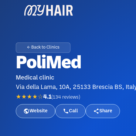
← Back to Clinics
PoliMed
Medical clinic
Via della Lama, 10A, 25133 Brescia BS, Ital
★★★★☆
4.1
(
134
reviews
)
Website
Call
Share