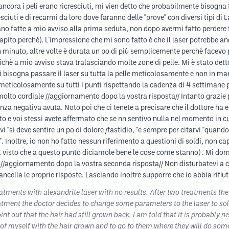
ncora i peli erano ricresciuti, mi vien detto che probabilmente bisogna far
esciuti e di recarmi da loro dove faranno delle "prove" con diversi tipi d
ano fatte a mio avviso alla prima seduta, non dopo avermi fatto perdere 
capito perchè). L'impressione che mi sono fatto è che il laser potrebbe an
un minuto, altre volte è durata un po di più semplicemente perchè facevo 
oichè a mio avviso stava tralasciando molte zone di pelle. Mi è stato dett
ndi bisogna passare il laser su tutta la pelle meticolosamente e non in
 meticolosamente su tutti i punti rispettando la cadenza di 4 settimane
 molto cordiale //aggiornamento dopo la vostra risposta// Intanto grazi
nza negativa avuta. Noto poi che ci tenete a precisare che il dottore ha e
o e voi stessi avete affermato che se nn sentivo nulla nel momento in cui
 "si deve sentire un po di dolore /fastidio, "e sempre per citarvi "quand
". Inoltre, io non ho fatto nessun riferimento a questioni di soldi, non 
, visto che a questo punto diciamole bene le cose come stanno) . Mi do
 //aggiornamento dopo la vostra seconda risposta// Non disturbatevi a 
ancella le proprie risposte. Lasciando inoltre supporre che io abbia rifi
atments with alexandrite laser with no results. After two treatments th
treatment the doctor decides to change some parameters to the laser to so
int out that the hair had still grown back, I am told that it is probably 
s of myself with the hair grown and to go to them where they will do some 