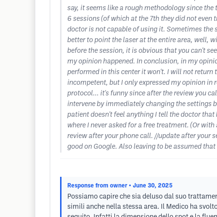
say, it seems like a rough methodology since the 
6 sessions (of which at the 7th they did not even tr
doctor is not capable of using it. Sometimes the s
better to point the laser at the entire area, wel
before the session, it is obvious that you can't se
my opinion happened. In conclusion, in my opinion
performed in this center it won't. I will not return
incompetent, but I only expressed my opinion in re
protocol... it's funny since after the review you 
intervene by immediately changing the settings be
patient doesn't feel anything I tell the doctor th
where I never asked for a free treatment. (Or with a
review after your phone call. //update after your 
good on Google. Also leaving to be assumed that 
Response from owner
• June 30, 2025
Possiamo capire che sia deluso dal suo trattamento
simili anche nella stessa area. Il Medico ha svol