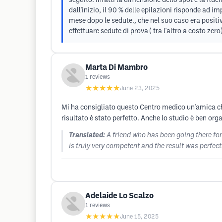
seguito. Infatti la dimensione dello spot e la flue
dall'inizio, il 90 % delle epilazioni risponde ad 
mese dopo le sedute., che nel suo caso era posit
effettuare sedute di prova ( tra l'altro a costo 
Marta Di Mambro
1
reviews
★★★★★
June 23, 2025
Mi ha consigliato questo Centro medico un'amica che
risultato è stato perfetto. Anche lo studio è ben orga
Translated:
A friend who has been going there for
is truly very competent and the result was perfect.
Adelaide Lo Scalzo
1
reviews
★★★★★
June 15, 2025