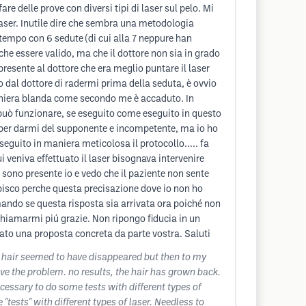
e delle prove con diversi tipi di laser sul pelo. Mi
i Laser. Inutile dire che sembra una metodologia
tempo con 6 sedute (di cui alla 7 neppure han
che essere valido, ma che il dottore non sia in grado
presente al dottore che era meglio puntare il laser
o dal dottore di radermi prima della seduta, è ovvio
 maniera blanda come secondo me è accaduto. In
 può funzionare, se eseguito come eseguito in questo
e per darmi del supponente e incompetente, ma io ho
seguito in maniera meticolosa il protocollo..... fa
 veniva effettuato il laser bisognava intervenire
o sono presente io e vedo che il paziente non sente
capisco perche questa precisazione dove io non ho
mando se questa risposta sia arrivata ora poiché non
chiamarmi piú grazie. Non ripongo fiducia in un
utato una proposta concreta da parte vostra. Saluti
e hair seemed to have disappeared but then to my
lve the problem. no results, the hair has grown back.
necessary to do some tests with different types of
"tests" with different types of laser. Needless to