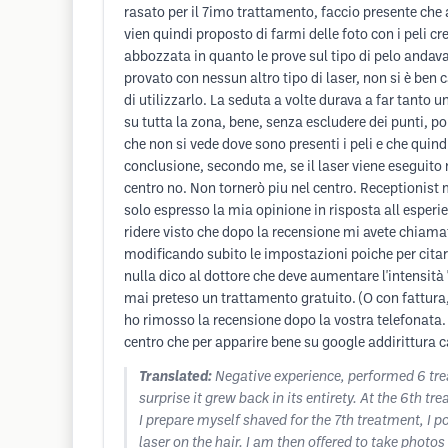
rasato per il 7imo trattamento, faccio presente che a
vien quindi proposto di farmi delle foto con i peli cr
abbozzata in quanto le prove sul tipo di pelo andav
provato con nessun altro tipo di laser, non si è ben 
di utilizzarlo. La seduta a volte durava a far tanto 
su tutta la zona, bene, senza escludere dei punti, p
che non si vede dove sono presenti i peli e che qui
conclusione, secondo me, se il laser viene eseguito
centro no. Non tornerò piu nel centro. Receptionist
solo espresso la mia opinione in risposta all esperie
ridere visto che dopo la recensione mi avete chiamat
modificando subito le impostazioni poiche per citarvi
nulla dico al dottore che deve aumentare l'intensità 
mai preteso un trattamento gratuito. (O con fattura
ho rimosso la recensione dopo la vostra telefonata.
centro che per apparire bene su google addirittura c
Translated:
Negative experience, performed 6 tre
surprise it grew back in its entirety. At the 6th 
I prepare myself shaved for the 7th treatment, I po
laser on the hair. I am then offered to take photo