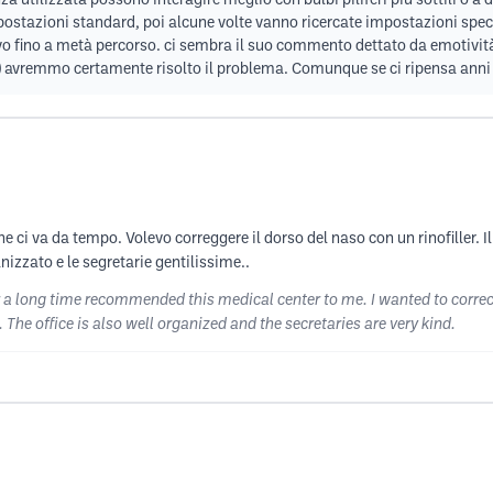
nza utilizzata possono interagire meglio con bulbi piliferi più sottili o 
impostazioni standard, poi alcune volte vanno ricercate impostazioni speci
ivo fino a metà percorso. ci sembra il suo commento dettato da emotivit
zero) avremmo certamente risolto il problema. Comunque se ci ripensa anni
 ci va da tempo. Volevo correggere il dorso del naso con un rinofiller.
nizzato e le segretarie gentilissime..
 a long time recommended this medical center to me. I wanted to correct 
 The office is also well organized and the secretaries are very kind.