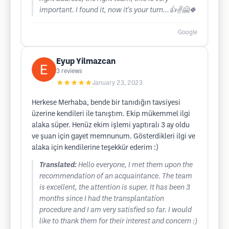
important. I found it, now it's your turn...👍✌️🤗🍀
Google
Eyup Yilmazcan
3
reviews
★★★★★
January 23, 2023
Herkese Merhaba, bende bir tanıdığın tavsiyesi
üzerine kendileri ile tanıştım. Ekip mükemmel ilgi
alaka süper. Henüz ekim işlemi yaptıralı 3 ay oldu
ve şuan için gayet memnunum. Gösterdikleri ilgi ve
alaka için kendilerine teşekkür ederim :)
Translated:
Hello everyone, I met them upon the
recommendation of an acquaintance. The team
is excellent, the attention is super. It has been 3
months since I had the transplantation
procedure and I am very satisfied so far. I would
like to thank them for their interest and concern :)