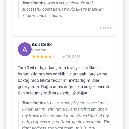
Translated:
It was a very enjoyable and
successful operation. I would like to thank Mr.
Yıldırım and his team.
Google
Adil Celik
2
reviews
★★★★★
January 24, 2023
Tam 3 yıl oldu, arkadşımın tavsiyesi ile İlknur
hanım Yıldırım bey ve ekibi ile tanışalı. Saçlarıma
baktığımda tekrar tekrar minnettarlığımı dile
getiriyorum. Doğru adres doğru ekip bu çok önemli.
Ben buldum şimdi sıra sizde...👍✌️🤗🍀
Translated:
It's been exactly 3 years since I met
İlknur Hanım, Yıldırım Bey and their team upon
my friend's recommendation. When I look at my
hair, I express my gratitude again and again. The
right address, the right team, this is very