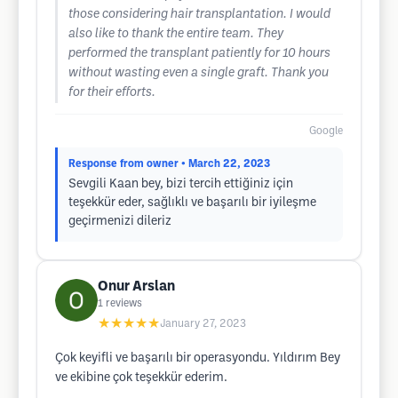
those considering hair transplantation. I would
also like to thank the entire team. They
performed the transplant patiently for 10 hours
without wasting even a single graft. Thank you
for their efforts.
Google
Response from owner
• March 22, 2023
Sevgili Kaan bey, bizi tercih ettiğiniz için
teşekkür eder, sağlıklı ve başarılı bir iyileşme
geçirmenizi dileriz
Onur Arslan
1
reviews
★★★★★
January 27, 2023
Çok keyifli ve başarılı bir operasyondu. Yıldırım Bey
ve ekibine çok teşekkür ederim.