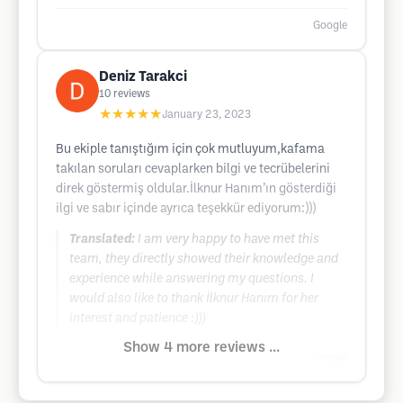
Google
Deniz Tarakci
10
reviews
★★★★★
January 23, 2023
Bu ekiple tanıştığım için çok mutluyum,kafama
takılan soruları cevaplarken bilgi ve tecrübelerini
direk göstermiş oldular.İlknur Hanım’ın gösterdiği
ilgi ve sabır içinde ayrıca teşekkür ediyorum:)))
Translated:
I am very happy to have met this
team, they directly showed their knowledge and
experience while answering my questions. I
would also like to thank İlknur Hanım for her
interest and patience :)))
Show 4 more reviews ...
Google