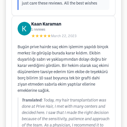
just care these reviews. All the best wishes
Kaan Karaman
1
reviews
★★★★★
March 22, 2023
Bugün prive hairde saç ekim işlemim yapıldı birçok
merkez ile görüşüp burada karar kıldım. Ekibin
duyarlılığı sabrı ve yaklaşımından dolayı doğru bir
karar verdiğimi gördüm. Bir hekim olarak saç ekimi
düşünenlere tavsiye ederim tüm ekibe de teşekkürü
borç bilirim 10 saat boyunca tek bir grafti dahi
ziyan etmeden sabırla ekim yaptılar ellerine
emeklerine sağlık.
Translated:
Today, my hair transplantation was
done at Prive Hair, I met with many centers and
decided here. I saw that I made the right decision
because of the sensitivity, patience and approach
of the team. As a physician, I recommend it to