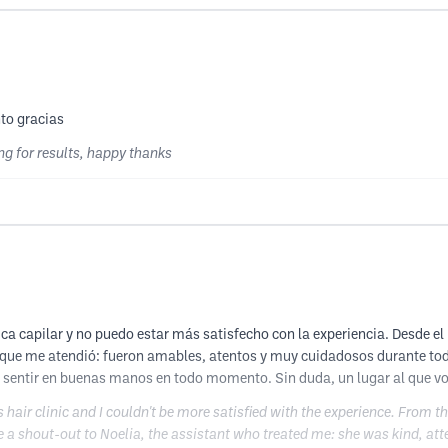
nto gracias
g for results, happy thanks
ca capilar y no puedo estar más satisfecho con la experiencia. Desde el
r que me atendió: fueron amables, atentos y muy cuidadosos durante to
n sentir en buenas manos en todo momento. Sin duda, un lugar al que vo
 hair clinic and I couldn't be more satisfied with the experience. From 
ve a shout-out to Noelia, the assistant who treated me: she was kind, at