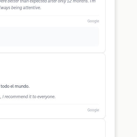
 were better than expected after only 12 months. I'm
lways being attentive.
Google
a todo el mundo.
ls, I recommend it to everyone.
Google