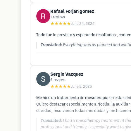
Rafael Forjan gomez
1
reviews
★★★★★
June 24, 2025
Todo fue lo previsto y esperando resultados , conte
Translated:
Everything was as planned and waitin
Sergio Vazquez
6
reviews
★★★★★
June 5, 2025
Me hice un tratamiento de mesoterapia en esta clíni
Quiero destacar especialmente a Noelia, la auxilia
claridad, resolvieron todas mis dudas y me hiciero
Translated:
I had a mesotherapy treatment at this
professional and friendly. I especially want to gi