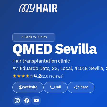
← Back to Clinics
QMED Sevilla
Hair transplantation clinic
Av. Eduardo Dato, 23, Local, 41018 Sevilla,
★★★★☆
4.2
(
116
reviews
)
Website
Call
Share