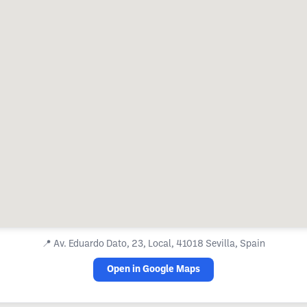
📍
Av. Eduardo Dato, 23, Local, 41018 Sevilla, Spain
Open in Google Maps