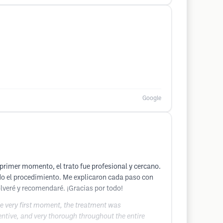
Google
 primer momento, el trato fue profesional y cercano.
do el procedimiento. Me explicaron cada paso con
lveré y recomendaré. ¡Gracias por todo!
the very first moment, the treatment was
tentive, and very thorough throughout the entire