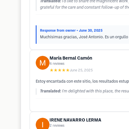
Translated:
I'd like to share the magnificent work
grateful for the care and constant follow-up of t
Response from owner
• June 30, 2025
Muchísimas gracias, José Antonio. Es un orgullo
María Bernal Camón
4
reviews
★★★★★
June 25, 2025
Estoy encantada con este sitio, los resultados estu
Translated:
I'm delighted with this place, the res
IRENE NAVARRO LERMA
2
reviews