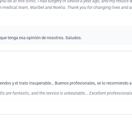
 you do at this clinic. I had surgery in Seville a year ago, and my results
he medical team, Maribel and Noelia. Thank you for changing lives and a
 que tenga esa opinión de nosotros. Saludos.
pendos y el trato insuperable… Buenos profesionales, se lo recomiendo 
ults are fantastic, and the service is unbeatable... Excellent professiona