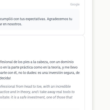
Google
or cumplió con tus expectativas. Agradecemos tu
ar en nosotros.
esional de los pies a la cabeza, con un dominio
 en la parte práctica como en la teoría, y me llevo
te con él, no lo dudes: es una inversión segura, de
adecida!
rofessional from head to toe, with an incredible
actice and in theory, and I take away real tools to
tate: it is a safe investment, one of those that