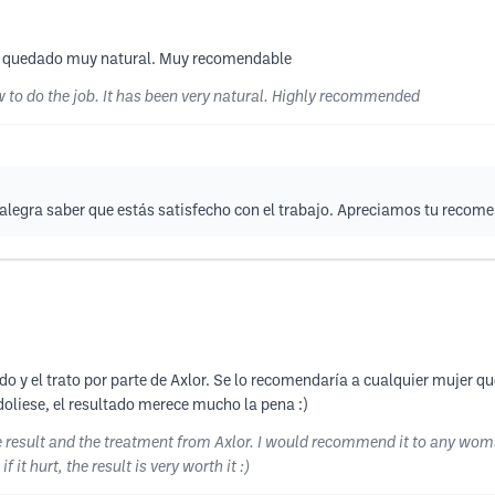
Ha quedado muy natural. Muy recomendable
w to do the job. It has been very natural. Highly recommended
legra saber que estás satisfecho con el trabajo. Apreciamos tu recom
o y el trato por parte de Axlor. Se lo recomendaría a cualquier mujer 
oliese, el resultado merece mucho la pena :)
e result and the treatment from Axlor. I would recommend it to any woma
it hurt, the result is very worth it :)