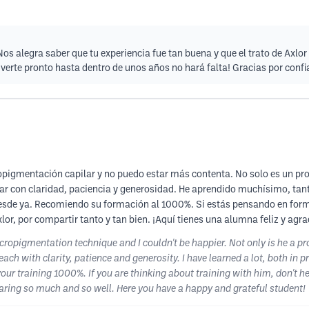
Nos alegra saber que tu experiencia fue tan buena y que el trato de Axl
erte pronto hasta dentro de unos años no hará falta! Gracias por confi
pigmentación capilar y no puedo estar más contenta. No solo es un prof
ar con claridad, paciencia y generosidad. He aprendido muchísimo, tanto
desde ya. Recomiendo su formación al 1000%. Si estás pensando en formar
or, por compartir tanto y tan bien. ¡Aquí tienes una alumna feliz y agr
micropigmentation technique and I couldn't be happier. Not only is he a p
ch with clarity, patience and generosity. I have learned a lot, both in pr
r training 1000%. If you are thinking about training with him, don't hesi
haring so much and so well. Here you have a happy and grateful student!