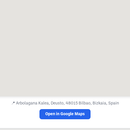
📍
Arbolagana Kalea, Deusto, 48015 Bilbao, Bizkaia, Spain
Open in Google Maps