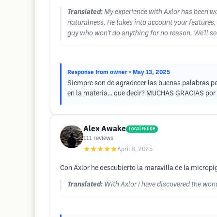
Translated:
My experience with Axlor has been wo
naturalness. He takes into account your features,
guy who won't do anything for no reason. We'll se
Response from owner
• May 13, 2025
Siempre son de agradecer las buenas palabras pe
en la materia… que decir? MUCHAS GRACIAS por 
Alex Awake
Local Guide
111
reviews
★★★★★
April 8, 2025
Con Axlor he descubierto la maravilla de la micropi
Translated:
With Axlor I have discovered the won