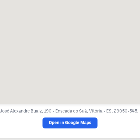
 José Alexandre Buaiz, 190 - Enseada do Suá, Vitória - ES, 29050-545, 
Open in Google Maps