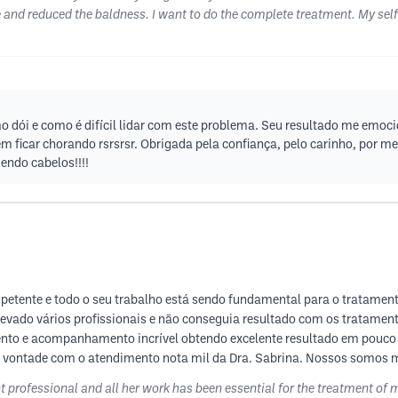
e and reduced the baldness. I want to do the complete treatment. My se
mo dói e como é difícil lidar com este problema. Seu resultado me em
m ficar chorando rsrsrsr. Obrigada pela confiança, pelo carinho, por me
endo cabelos!!!!
etente e todo o seu trabalho está sendo fundamental para o tratament
levado vários profissionais e não conseguia resultado com os tratamen
mento e acompanhamento incrível obtendo excelente resultado em pouco
 a vontade com o atendimento nota mil da Dra. Sabrina. Nossos somos m
 professional and all her work has been essential for the treatment of m