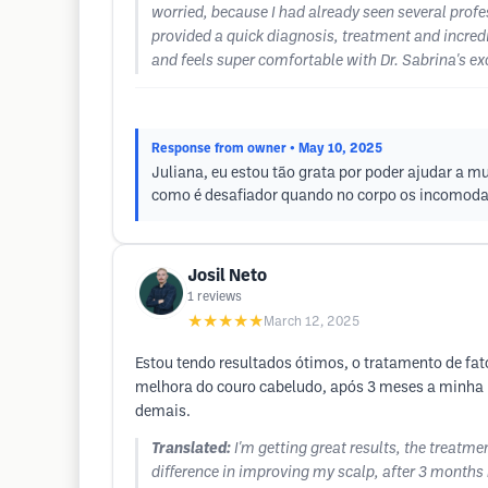
worried, because I had already seen several profe
provided a quick diagnosis, treatment and incredib
and feels super comfortable with Dr. Sabrina's exce
Response from owner
• May 10, 2025
Juliana, eu estou tão grata por poder ajudar a m
como é desafiador quando no corpo os incomoda.
Josil Neto
1
reviews
★★★★★
March 12, 2025
Estou tendo resultados ótimos, o tratamento de fa
melhora do couro cabeludo, após 3 meses a minha 
demais.
Translated:
I'm getting great results, the treatm
difference in improving my scalp, after 3 months m