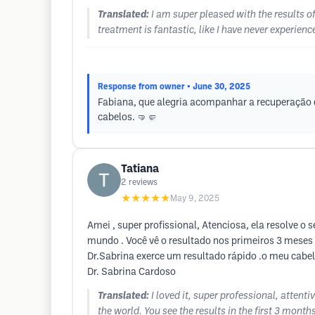
Translated:
I am super pleased with the results o
treatment is fantastic, like I have never experien
Response from owner
• June 30, 2025
Fabiana, que alegria acompanhar a recuperação d
cabelos. 🤜🤛
Tatiana
2
reviews
★★★★★
May 9, 2025
Amei , super profissional, Atenciosa, ela resolve o
mundo . Você vê o resultado nos primeiros 3 meses E
Dr.Sabrina exerce um resultado rápido .o meu cabe
Dr. Sabrina Cardoso
Translated:
I loved it, super professional, attent
the world. You see the results in the first 3 month