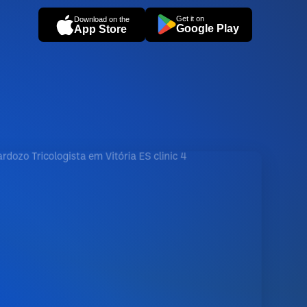
Get it on
Download on the
Google Play
App Store