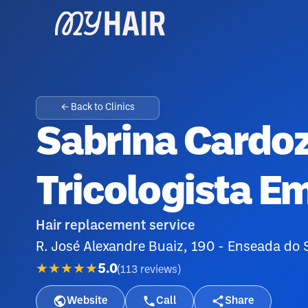
← Back to Clinics
Sabrina Cardo
Tricologista Em
Hair replacement service
R. José Alexandre Buaiz, 190 - Enseada do 
★★★★★
5.0
(
113
reviews
)
Website
Call
Share