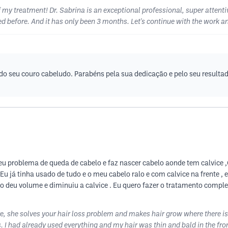
f my treatment! Dr. Sabrina is an exceptional professional, super attent
ced before. And it has only been 3 months. Let's continue with the work an
o seu couro cabeludo. Parabéns pela sua dedicação e pelo seu resulta
 seu problema de queda de cabelo e faz nascer cabelo aonde tem calvice 
u já tinha usado de tudo e o meu cabelo ralo e com calvice na frente , 
lo deu volume e diminuiu a calvice . Eu quero fazer o tratamento comp
ive, she solves your hair loss problem and makes hair grow where there is
s. I had already used everything and my hair was thin and bald in the front