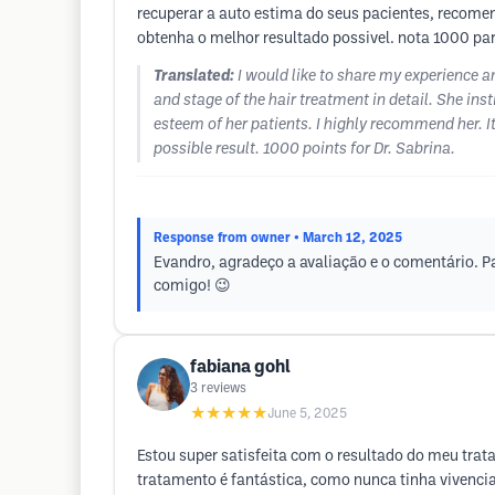
recuperar a auto estima do seus pacientes, recome
obtenha o melhor resultado possivel. nota 1000 par
Translated:
I would like to share my experience a
and stage of the hair treatment in detail. She ins
esteem of her patients. I highly recommend her. I
possible result. 1000 points for Dr. Sabrina.
Response from owner
• March 12, 2025
Evandro, agradeço a avaliação e o comentário. Pa
comigo! 😉
fabiana gohl
3
reviews
★★★★★
June 5, 2025
Estou super satisfeita com o resultado do meu trat
tratamento é fantástica, como nunca tinha vivenci