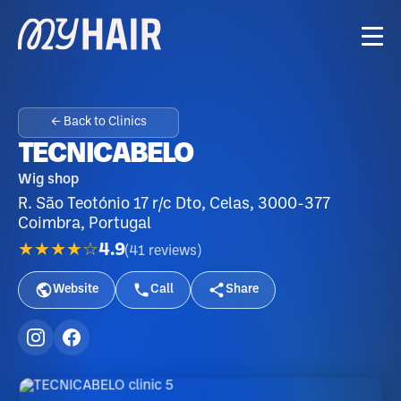
← Back to Clinics
TECNICABELO
Wig shop
R. São Teotónio 17 r/c Dto, Celas, 3000-377
Coimbra, Portugal
★★★★☆
4.9
(
41
reviews
)
Website
Call
Share