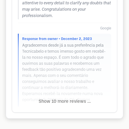
attentive to every detail to clarify any doubts that
may arise. Congratulations on your
professionalism.
Google
Response from owner
• December 2, 2023
Agradecemos desde já a sua preferência pela
Tecnicabelo e temos imenso gosto em recebê-
la no nosso espaço. É com todo o agrado que
ouvimos as suas palavras e recebemos um
feedback tão positivo agradecendo uma vez
mais. Apenas com o seu comentário
conseguimos avaliar o nosso trabalho e
continuar a melhorá-lo diariamente.
Esperamos recebê-la novamente numa nova
oportunidade Dª Maria do Céu Ramos
Show 10 more reviews ...