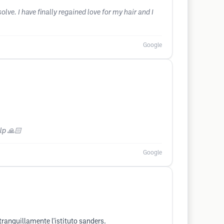
lve. I have finally regained love for my hair and I
Google
lp 🙏🏻
Google
tranquillamente l'istituto sanders.