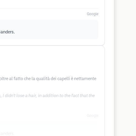
Google
 Sanders.
ltre al fatto che la qualità dei capelli è nettamente
idn't lose a hair, in addition to the fact that the
Google
 Sanders