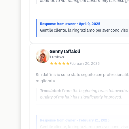
addition to not falling out abnormally has also 
Response from owner
• April 9, 2025
Gentile cliente, la ringraziamo per aver condiviso 
Genny Iaffaioli
1
reviews
★★★★★
February 20, 2025
Sin dall'inizio sono stato seguito con professionalit
migliorata.
Translated:
From the beginning I was followed wit
quality of my hair has significantly improved.
Response from owner
• February 21, 2025
Gentile cliente, la ringraziamo per aver condiviso 