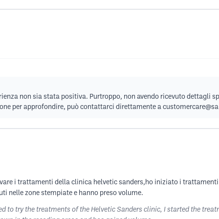
rienza non sia stata positiva. Purtroppo, non avendo ricevuto dettagli spe
one per approfondire, può contattarci direttamente a
customercare@san
are i trattamenti della clinica helvetic sanders,ho iniziato i trattamenti
ti nelle zone stempiate e hanno preso volume.
ed to try the treatments of the Helvetic Sanders clinic, I started the tr