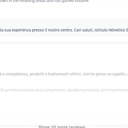
grown in the receding areas and has gained volume.
la sua esperienza presso il nostro centro. Cari saluti, Istituto Helvetico
à e competenza, prodotti e trattamenti ottimi, non ho perso un capello, o
h professionalism and competence, excellent products and treatments, I d
la sua esperienza presso il nostro centro. Cari saluti, Istituto Helvetico
Show 10 more reviews ...