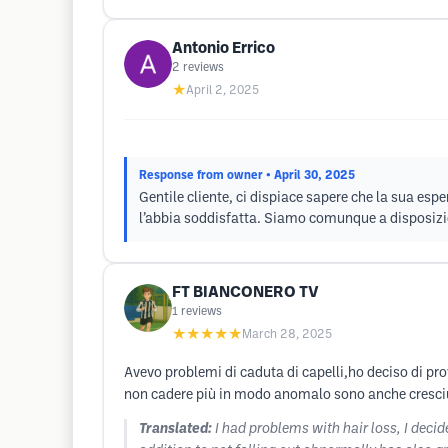
Antonio Errico
2
reviews
★
April 2, 2025
Response from owner
• April 30, 2025
Gentile cliente, ci dispiace sapere che la sua espe
l’abbia soddisfatta. Siamo comunque a disposizi
FT BIANCONERO TV
1
reviews
★★★★★
March 28, 2025
Avevo problemi di caduta di capelli,ho deciso di prov
non cadere più in modo anomalo sono anche cresciu
Translated:
I had problems with hair loss, I decid