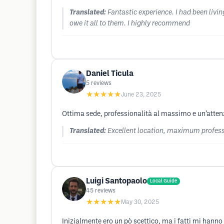
Translated:
Fantastic experience. I had been livin
owe it all to them. I highly recommend
Daniel Ticula
5
reviews
★★★★★
June 23, 2025
Ottima sede, professionalità al massimo e un’attenzion
Translated:
Excellent location, maximum professi
Luigi Santopaolo
Local Guide
45
reviews
★★★★★
May 30, 2025
Inizialmente ero un pò scettico, ma i fatti mi hanno