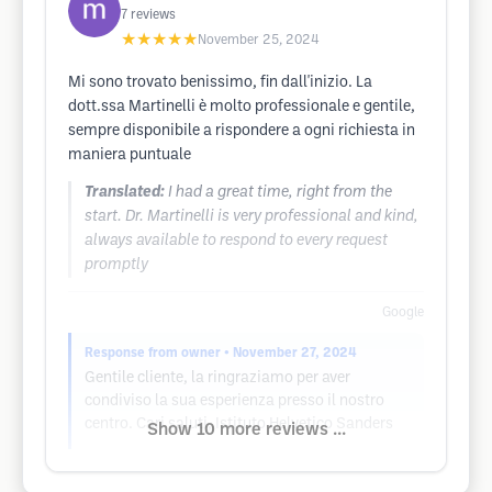
7
reviews
★★★★★
November 25, 2024
Mi sono trovato benissimo, fin dall'inizio. La
dott.ssa Martinelli è molto professionale e gentile,
sempre disponibile a rispondere a ogni richiesta in
maniera puntuale
Translated:
I had a great time, right from the
start. Dr. Martinelli is very professional and kind,
always available to respond to every request
promptly
Google
Response from owner
• November 27, 2024
Gentile cliente, la ringraziamo per aver
condiviso la sua esperienza presso il nostro
centro. Cari saluti, Istituto Helvetico Sanders
Show 10 more reviews ...