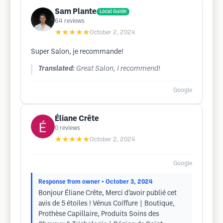
Sam Plante
Local Guide
64
reviews
★★★★★
October 2, 2024
Super Salon, je recommande!
Translated:
Great Salon, I recommend!
Google
Éliane Crête
0
reviews
★★★★★
October 2, 2024
Google
Response from owner
• October 3, 2024
Bonjour Éliane Crête, Merci d’avoir publié cet
avis de 5 étoiles ! Vénus Coiffure | Boutique,
Prothèse Capillaire, Produits Soins des