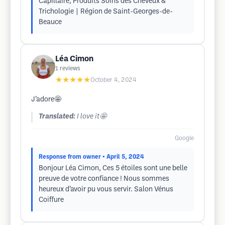
Capillaire, Produits Soins des Cheveux &
Trichologie | Région de Saint-Georges-de-
Beauce
Léa Cimon
1
reviews
★★★★★
October 4, 2024
J’adore🤩
Translated:
I love it🤩
Google
Response from owner
• April 5, 2024
Bonjour Léa Cimon, Ces 5 étoiles sont une belle
preuve de votre confiance ! Nous sommes
heureux d’avoir pu vous servir. Salon Vénus
Coiffure