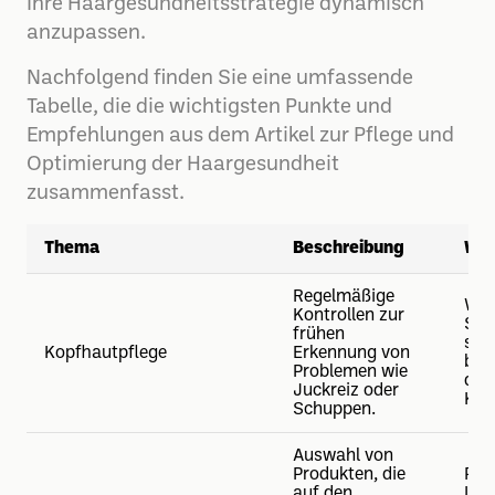
Ihre Haargesundheitsstrategie dynamisch
anzupassen.
Nachfolgend finden Sie eine umfassende
Tabelle, die die wichtigsten Punkte und
Empfehlungen aus dem Artikel zur Pflege und
Optimierung der Haargesundheit
zusammenfasst.
Thema
Beschreibung
Wic
Regelmäßige
Wöc
Kontrollen zur
Sel
frühen
san
Kopfhautpflege
Erkennung von
bei
Problemen wie
der
Juckreiz oder
Kon
Schuppen.
Auswahl von
Produkten, die
Prü
auf den
Inha