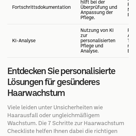
hilft bei der
Fot
Fortschrittsdokumentation
Überprüfung und
Not
Anpassung der
Pfl
Pflege.
Nutzung von KI
Reg
zur
Anw
KI-Analyse
personalisierten
Too
Pflege und
maß
Analyse.
Emp
Entdecken Sie personalisierte
Lösungen für gesünderes
Haarwachstum
Viele leiden unter Unsicherheiten wie
Haarausfall oder ungleichmäßigem
Wachstum. Die 7 Schritte zur Haarwachstum
Checkliste helfen Ihnen dabei die richtigen