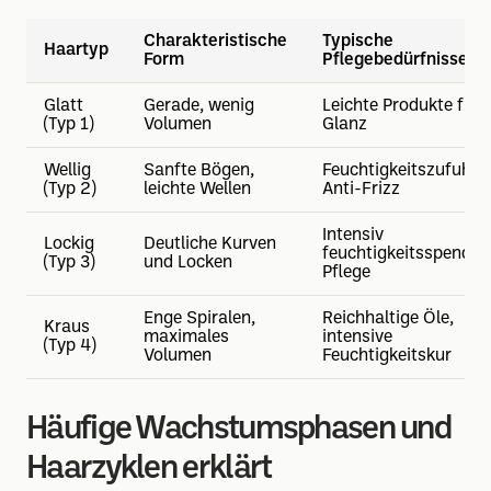
Charakteristische
Typische
Haartyp
Form
Pflegebedürfnisse
Glatt
Gerade, wenig
Leichte Produkte für
(Typ 1)
Volumen
Glanz
Wellig
Sanfte Bögen,
Feuchtigkeitszufuhr,
(Typ 2)
leichte Wellen
Anti-Frizz
Intensiv
Lockig
Deutliche Kurven
feuchtigkeitsspende
(Typ 3)
und Locken
Pflege
Enge Spiralen,
Reichhaltige Öle,
Kraus
maximales
intensive
(Typ 4)
Volumen
Feuchtigkeitskur
Häufige Wachstumsphasen und
Haarzyklen erklärt