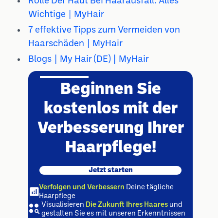
Rolle Der Haut Bei Haarausfall: Alles
Wichtige | MyHair
7 effektive Tipps zum Vermeiden von
Haarschäden | MyHair
Blogs | My Hair (DE) | MyHair
Beginnen Sie
kostenlos mit der
Verbesserung Ihrer
Haarpflege!
Jetzt starten
Verfolgen und Verbessern
Deine tägliche
Haarpflege
Visualisieren
Die Zukunft Ihres Haares
und
gestalten Sie es mit unseren Erkenntnissen