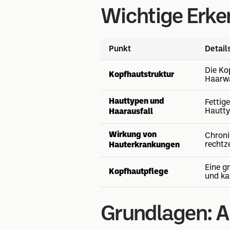
Wichtige Erke
Punkt
Detail
Die Ko
Kopfhautstruktur
Haarwa
Hauttypen und
Fettig
Hauttyp
Haarausfall
Wirkung von
Chroni
rechtze
Hauterkrankungen
Eine g
Kopfhautpflege
und ka
Grundlagen: A