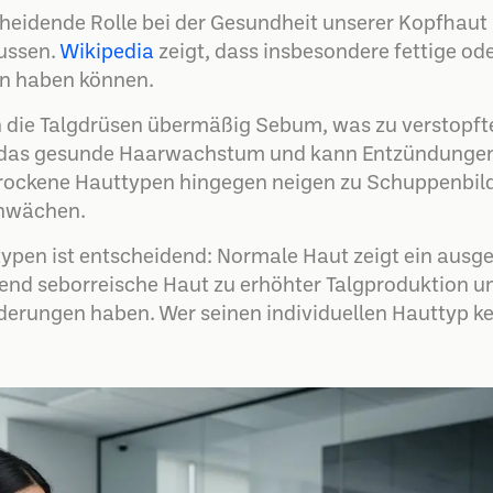
cheidende Rolle bei der Gesundheit unserer Kopfhaut
lussen.
Wikipedia
zeigt, dass insbesondere fettige o
n haben können.
 die Talgdrüsen übermäßig Sebum, was zu verstopfte
t das gesunde Haarwachstum und kann Entzündungen
Trockene Hauttypen hingegen neigen zu Schuppenbil
chwächen.
ypen ist entscheidend: Normale Haut zeigt ein ausg
end seborreische Haut zu erhöhter Talgproduktion u
derungen haben. Wer seinen individuellen Hauttyp ke