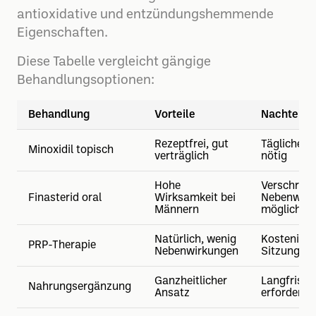
antioxidative und entzündungshemmende
Eigenschaften.
Diese Tabelle vergleicht gängige
Behandlungsoptionen:
Behandlung
Vorteile
Nachteile
Rezeptfrei, gut
Tägliche 
Minoxidil topisch
verträglich
nötig
Hohe
Verschreib
Finasterid oral
Wirksamkeit bei
Nebenwirk
Männern
möglich
Natürlich, wenig
Kosteninte
PRP-Therapie
Nebenwirkungen
Sitzungen
Ganzheitlicher
Langfristi
Nahrungsergänzung
Ansatz
erforderlic