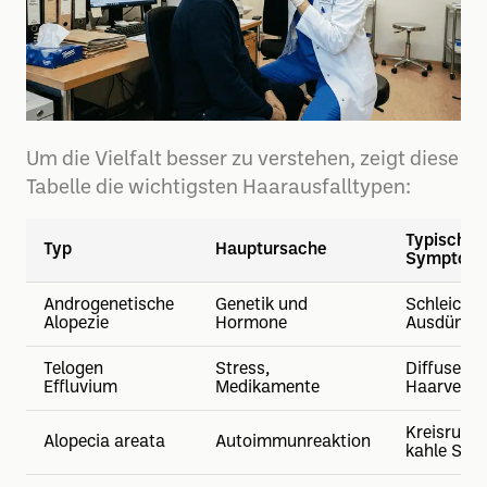
Um die Vielfalt besser zu verstehen, zeigt diese
Tabelle die wichtigsten Haarausfalltypen:
Typische
Typ
Hauptursache
Symptom
Androgenetische
Genetik und
Schleiche
Alopezie
Hormone
Ausdünnu
Telogen
Stress,
Diffuser
Effluvium
Medikamente
Haarverlu
Kreisrund
Alopecia areata
Autoimmunreaktion
kahle Stel