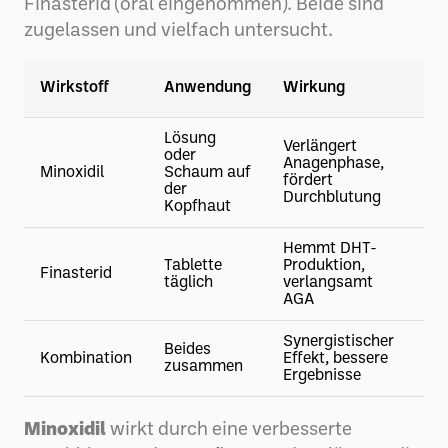
Finasterid (oral eingenommen). Beide sind
zugelassen und vielfach untersucht.
Mö
Wirkstoff
Anwendung
Wirkung
Ne
Lösung
Verlängert
oder
Anagenphase,
Kop
Minoxidil
Schaum auf
fördert
me
der
Durchblutung
Kopfhaut
Hemmt DHT-
Se
Tablette
Produktion,
Finasterid
(se
täglich
verlangsamt
St
AGA
Synergistischer
Be
Beides
Kombination
Effekt, bessere
Ne
zusammen
Ergebnisse
mö
Minoxidil
wirkt durch eine verbesserte