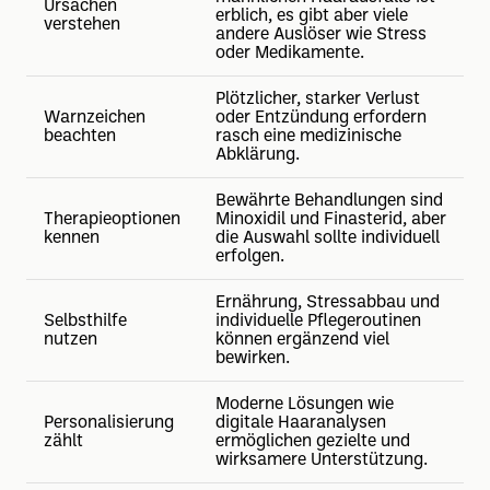
Ursachen
erblich, es gibt aber viele
verstehen
andere Auslöser wie Stress
oder Medikamente.
Plötzlicher, starker Verlust
Warnzeichen
oder Entzündung erfordern
beachten
rasch eine medizinische
Abklärung.
Bewährte Behandlungen sind
Therapieoptionen
Minoxidil und Finasterid, aber
kennen
die Auswahl sollte individuell
erfolgen.
Ernährung, Stressabbau und
Selbsthilfe
individuelle Pflegeroutinen
nutzen
können ergänzend viel
bewirken.
Moderne Lösungen wie
Personalisierung
digitale Haaranalysen
zählt
ermöglichen gezielte und
wirksamere Unterstützung.