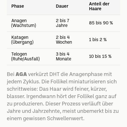
Anteil der
Phase
Dauer
Haare
Anagen
2 bis 7
85 bis 90 %
(Wachstum)
Jahre
Katagen
2 bis 4
1 bis 2 %
(Übergang)
Wochen
Telogen
3 bis 4
10 bis 15 %
(Ruhe/Ausfall)
Monate
Bei
AGA
verkürzt DHT die Anagenphase mit
jedem Zyklus. Die Follikel miniaturisieren sich
schrittweise: Das Haar wird feiner, kürzer,
blasser. Irgendwann hört der Follikel ganz auf
zu produzieren. Dieser Prozess verläuft über
Jahre und Jahrzehnte, meist unbemerkt bis zu
einem gewissen Schwellenwert.