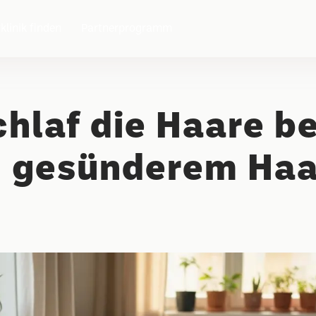
klinik finden
Partnerprogramm
laf die Haare be
u gesünderem Haa