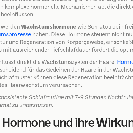
n komplexe hormonelle Mechanismen ab, die direkt 
 beeinflussen.
e werden
Wachstumshormone
wie Somatotropin freig
umsprozesse
haben. Diese Hormone steuern nicht n
tur und Regeneration von Körpergewebe, einschließlic
 mit ausreichender Tiefschlafdauer fördert die op
influsst direkt die Wachstumszyklen der Haare.
Hormo
tscheidend für das Gedeihen der Haare in der Wach
chlafmuster können diese Regeneration beeinträchti
mtes Haarwachstum verursachen.
 konsistente Schlafroutine mit 7-9 Stunden Nachtruh
mal zu unterstützen.
 Hormone und ihre Wirkun