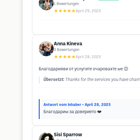
1
Bewertungen
★★★★★
April 29, 2025
Anna Kineva
3
Bewertungen
★★★★★
April 28, 2025
Благодарияви от услугите очаровахте ме 😊
Übersetzt:
Thanks for the services you have cha
Antwort vom Inhaber
• April 28, 2025
Благодарим за доверието ❤️
Sisi Sparrow