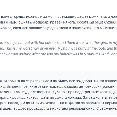
гване с гореща ножица и за моя час имаше още две момичета, а но
ова е най-лошият ми сешоар, правен някога. Косата ми беше бухнала
бира се, след мен чакаше още една жена и подстригването ми беше з
was having a haircut with hot scissors and there were two other girls in m
d. This is my worst hair dryer ever. My hair was puffy at the roots and 
other woman waiting after me and my haircut was in 5 minutes. And I do
я ни помага да се развиваме и да бъдем все по-добри. Да, за жалос
дна. Въпреки пречките се опитваме да създаваме прекрасни условия
те останала неудовлетворена. Хубаво е при подстригване косата да 
урата и дори да нанесат щети по самата ножица. Затова колегите пр
да се насладим до 60 % изчистване на цъфтежа за разлика от норма
ри шанс ,защото процедурата е наистина революционна. С уважение,