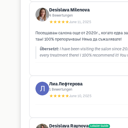
Desislava Milenova
4
Bewertungen
★★★★★
June 11, 2025
Посещавам салона още от 2020г., когато едва за
там! 100% препоръчвам! Няма да съжалявате!
Übersetzt:
I have been visiting the salon since 20
every treatment there! I 100% recommend it! You w
Лиа Лефтерова
1
Bewertungen
★★★★★
June 10, 2025
Desislava Raynova
Lokaler Guide