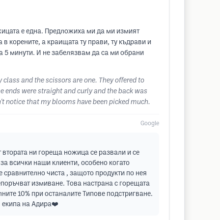
жицата е една. Предложиха ми да ми измият
 в корените, а краищата ту прави, ту къдрави и
а 5 минути. И не забелязвам да са ми обрани
y class and the scissors are one. They offered to
the ends were straight and curly and the back was
n't notice that my blooms have been picked much.
Google
т втората ни гореща ножица се развали и се
 за всички наши клиенти, особено когато
е сравнително чиста , защото продукти по нея
епоръчват измиване. Това настрана с горещата
лните 10% при останалите Типове подстригване.
 екипа на Адира❤️