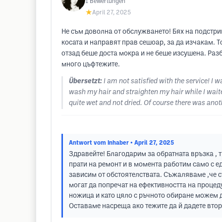
1
Bewertungen
★
April 27, 2025
Не съм доволна от обслужването! Бях на подстри
косата и направят прав сешоар, за да изчакам. Т
отзад беше доста мокра и не беше изсушена. Раз
много цъфтежите.
Übersetzt:
I am not satisfied with the service! I 
wash my hair and straighten my hair while I waite
quite wet and not dried. Of course there was an
Antwort vom Inhaber
• April 27, 2025
Здравейте! Благодарим за обратната връзка , т
прати на ремонт и в момента работим само с е
зависим от обстоятелствата. Съжаляваме ,че с
могат да попречат на ефективността на процед
ножица и като цяло с ръчното обиране можем 
Оставаме насреща ако тежите да й дадете вто