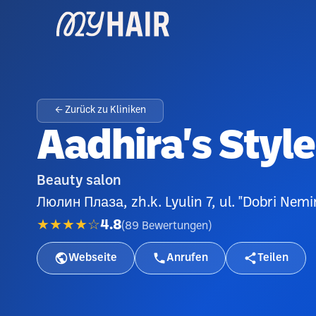
← Zurück zu Kliniken
Aadhira's Style
Beauty salon
Люлин Плаза, zh.k. Lyulin 7, ul. "Dobri Nemi
★★★★☆
4.8
(
89
Bewertungen
)
Webseite
Anrufen
Teilen