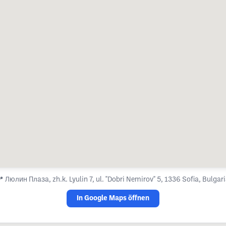
📍
Люлин Плаза, zh.k. Lyulin 7, ul. "Dobri Nemirov" 5, 1336 Sofia, Bulgar
In Google Maps öffnen