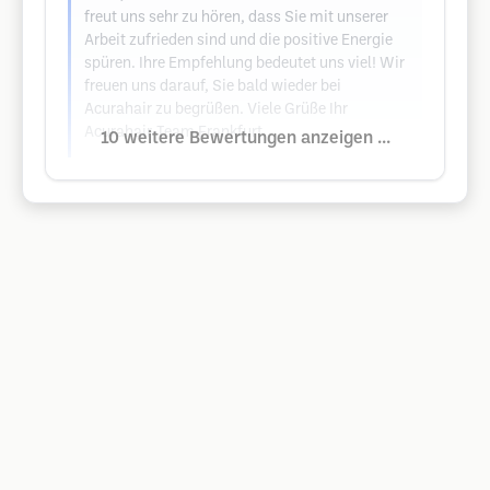
freut uns sehr zu hören, dass Sie mit unserer
Arbeit zufrieden sind und die positive Energie
spüren. Ihre Empfehlung bedeutet uns viel! Wir
freuen uns darauf, Sie bald wieder bei
Acurahair zu begrüßen. Viele Grüße Ihr
Acurahair-Team Frankfurt
10 weitere Bewertungen anzeigen ...