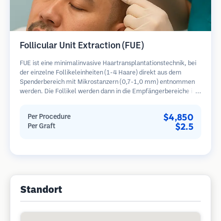
Follicular Unit Extraction (FUE)
FUE ist eine minimalinvasive Haartransplantationstechnik, bei
der einzelne Follikeleinheiten (1-4 Haare) direkt aus dem
Spenderbereich mit Mikrostanzern (0,7-1,0 mm) entnommen
werden. Die Follikel werden dann in die Empfängerbereiche in
kahlen Zonen implantiert. Diese Methode hinterlässt winzige,
kaum sichtbare Narben und ermöglicht eine schnellere Heilung
$4,850
Per Procedure
im Vergleich zu Streifenentnahmemethoden.
$2.5
Per Graft
Standort