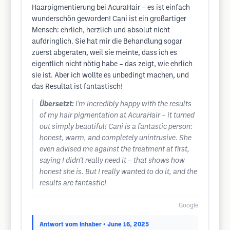
Haarpigmentierung bei AcuraHair – es ist einfach
wunderschön geworden! Cani ist ein großartiger
Mensch: ehrlich, herzlich und absolut nicht
aufdringlich. Sie hat mir die Behandlung sogar
zuerst abgeraten, weil sie meinte, dass ich es
eigentlich nicht nötig habe – das zeigt, wie ehrlich
sie ist. Aber ich wollte es unbedingt machen, und
das Resultat ist fantastisch!
Übersetzt:
I'm incredibly happy with the results
of my hair pigmentation at AcuraHair – it turned
out simply beautiful! Cani is a fantastic person:
honest, warm, and completely unintrusive. She
even advised me against the treatment at first,
saying I didn't really need it – that shows how
honest she is. But I really wanted to do it, and the
results are fantastic!
Google
Antwort vom Inhaber
• June 16, 2025