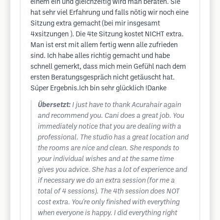
einem ein und gleichzeitig wird man beraten. Sie
hat sehr viel Erfahrung und falls nötig wir noch eine
Sitzung extra gemacht (bei mir insgesamt
4xsitzungen ). Die 4te Sitzung kostet NICHT extra.
Man ist erst mit allem fertig wenn alle zufrieden
sind. Ich habe alles richtig gemacht und habe
schnell gemerkt, dass mich mein Gefühl nach dem
ersten Beratungsgespräch nicht getäuscht hat.
Súper Ergebnis.Ich bin sehr glücklich !Danke
Übersetzt:
I just have to thank Acurahair again
and recommend you. Cani does a great job. You
immediately notice that you are dealing with a
professional. The studio has a great location and
the rooms are nice and clean. She responds to
your individual wishes and at the same time
gives you advice. She has a lot of experience and
if necessary we do an extra session (for me a
total of 4 sessions). The 4th session does NOT
cost extra. You're only finished with everything
when everyone is happy. I did everything right