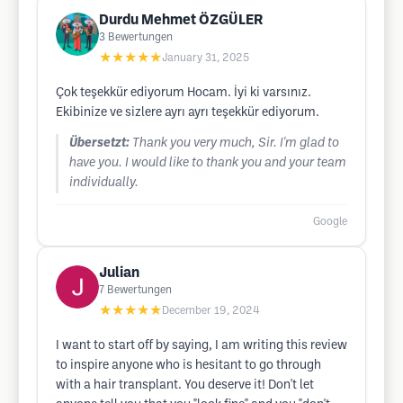
Durdu Mehmet ÖZGÜLER
3
Bewertungen
★★★★★
January 31, 2025
Çok teşekkür ediyorum Hocam. İyi ki varsınız.
Ekibinize ve sizlere ayrı ayrı teşekkür ediyorum.
Übersetzt:
Thank you very much, Sir. I'm glad to
have you. I would like to thank you and your team
individually.
Google
Julian
7
Bewertungen
★★★★★
December 19, 2024
I want to start off by saying, I am writing this review
to inspire anyone who is hesitant to go through
with a hair transplant. You deserve it! Don't let