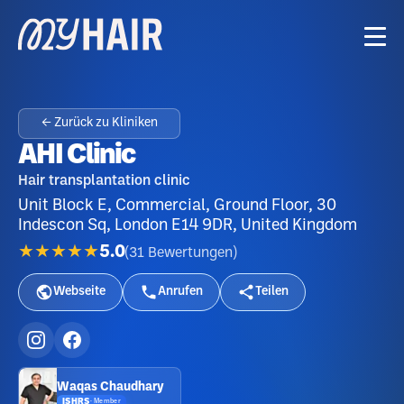
← Zurück zu Kliniken
AHI Clinic
Hair transplantation clinic
Unit Block E, Commercial, Ground Floor, 30
Indescon Sq, London E14 9DR, United Kingdom
★★★★★
5.0
(
31
Bewertungen
)
Webseite
Anrufen
Teilen
Waqas Chaudhary
ISHRS
·
Member