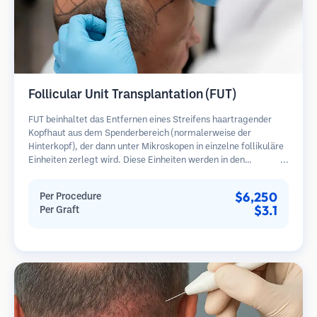
Follicular Unit Transplantation (FUT)
FUT beinhaltet das Entfernen eines Streifens haartragender
Kopfhaut aus dem Spenderbereich (normalerweise der
Hinterkopf), der dann unter Mikroskopen in einzelne follikuläre
Einheiten zerlegt wird. Diese Einheiten werden in den
Empfängerbereich transplantiert. Diese Methode liefert in der
Regel mehr Transplantate in einer Sitzung, hinterlässt jedoch
$6,250
Per Procedure
eine lineare Narbe.
$3.1
Per Graft