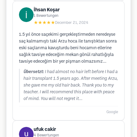
İhsan Koşar
1
Bewertungen
★★★★★
December 21, 2024
1.5 yıl önce saçekimi gerçekleştirmeden neredeyse
saç kalmamıştı taki Arzu hoca ile tanıştıktan sonra
eski saçlarıma kavuşturdu beni hocamın ellerine
sağlık tavsiye edeceğim mekan gönül rahatlığıyla
tavsiye edeceğim bir yer pişman olmazsınız...
Übersetzt:
I had almost no hair left before I had a
hair transplant 1.5 years ago. After meeting Arzu,
she gave me my old hair back. Thank you to my
teacher. I will recommend this place with peace
of mind. You will not regret it...
Google
ufuk cakir
4
Bewertungen