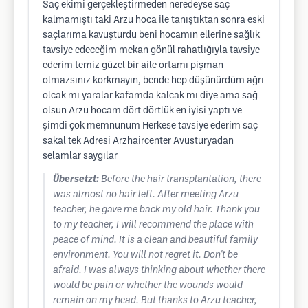
Saç ekimi gerçekleştirmeden neredeyse saç
kalmamıştı taki Arzu hoca ile tanıştıktan sonra eski
saçlarıma kavuşturdu beni hocamın ellerine sağlık
tavsiye edeceğim mekan gönül rahatlığıyla tavsiye
ederim temiz güzel bir aile ortamı pişman
olmazsınız korkmayın, bende hep düşünürdüm ağrı
olcak mı yaralar kafamda kalcak mı diye ama sağ
olsun Arzu hocam dört dörtlük en iyisi yaptı ve
şimdi çok memnunum Herkese tavsiye ederim saç
sakal tek Adresi Arzhaircenter Avusturyadan
selamlar saygılar
Übersetzt:
Before the hair transplantation, there
was almost no hair left. After meeting Arzu
teacher, he gave me back my old hair. Thank you
to my teacher, I will recommend the place with
peace of mind. It is a clean and beautiful family
environment. You will not regret it. Don't be
afraid. I was always thinking about whether there
would be pain or whether the wounds would
remain on my head. But thanks to Arzu teacher,