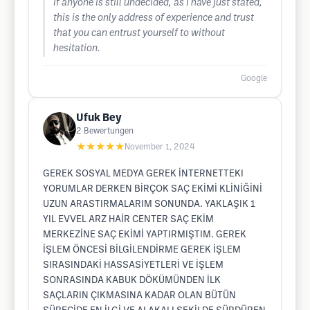
If anyone is still undecided, as I have just stated,
this is the only address of experience and trust
that you can entrust yourself to without
hesitation.
Google
Ufuk Bey
2
Bewertungen
★★★★★
November 1, 2024
GEREK SOSYAL MEDYA GEREK İNTERNETTEKI
YORUMLAR DERKEN BİRÇOK SAÇ EKİMİ KLİNİĞİNİ
UZUN ARASTIRMALARIM SONUNDA. YAKLAŞIK 1
YIL EVVEL ARZ HAİR CENTER SAÇ EKİM
MERKEZİNE SAÇ EKİMİ YAPTIRMIŞTIM. GEREK
İŞLEM ÖNCESİ BİLGİLENDİRME GEREK İŞLEM
SIRASINDAKİ HASSASİYETLERİ VE İŞLEM
SONRASINDA KABUK DÖKÜMÜNDEN İLK
SAÇLARIN ÇIKMASINA KADAR OLAN BÜTÜN