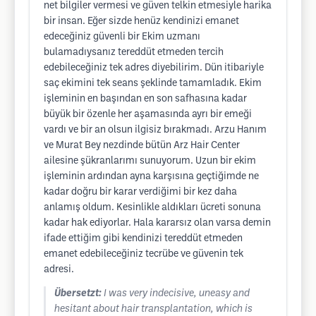
net bilgiler vermesi ve güven telkin etmesiyle harika
bir insan. Eğer sizde henüz kendinizi emanet
edeceğiniz güvenli bir Ekim uzmanı
bulamadıysanız tereddüt etmeden tercih
edebileceğiniz tek adres diyebilirim. Dün itibariyle
saç ekimini tek seans şeklinde tamamladık. Ekim
işleminin en başından en son safhasına kadar
büyük bir özenle her aşamasında ayrı bir emeği
vardı ve bir an olsun ilgisiz bırakmadı. Arzu Hanım
ve Murat Bey nezdinde bütün Arz Hair Center
ailesine şükranlarımı sunuyorum. Uzun bir ekim
işleminin ardından ayna karşısına geçtiğimde ne
kadar doğru bir karar verdiğimi bir kez daha
anlamış oldum. Kesinlikle aldıkları ücreti sonuna
kadar hak ediyorlar. Hala kararsız olan varsa demin
ifade ettiğim gibi kendinizi tereddüt etmeden
emanet edebileceğiniz tecrübe ve güvenin tek
adresi.
Übersetzt:
I was very indecisive, uneasy and
hesitant about hair transplantation, which is