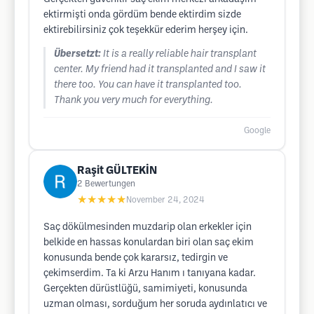
ektirmişti onda gördüm bende ektirdim sizde
ektirebilirsiniz çok teşekkür ederim herşey için.
Übersetzt:
It is a really reliable hair transplant
center. My friend had it transplanted and I saw it
there too. You can have it transplanted too.
Thank you very much for everything.
Google
Raşit GÜLTEKİN
2
Bewertungen
★★★★★
November 24, 2024
Saç dökülmesinden muzdarip olan erkekler için
belkide en hassas konulardan biri olan saç ekim
konusunda bende çok kararsız, tedirgin ve
çekimserdim. Ta ki Arzu Hanım ı tanıyana kadar.
Gerçekten dürüstlüğü, samimiyeti, konusunda
uzman olması, sorduğum her soruda aydınlatıcı ve