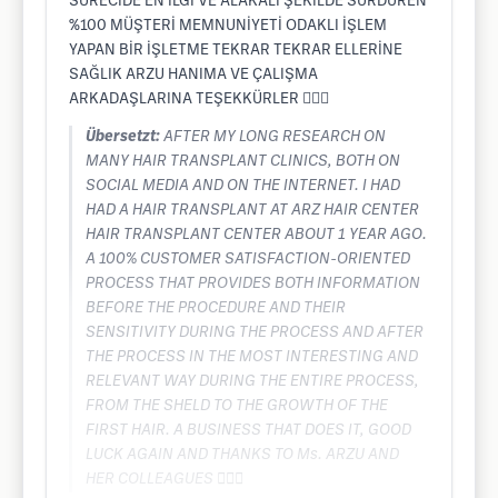
SÜRECİDE EN İLGİ VE ALAKALI ŞEKİLDE SÜRDÜREN
%100 MÜŞTERİ MEMNUNİYETİ ODAKLI İŞLEM
YAPAN BİR İŞLETME TEKRAR TEKRAR ELLERİNE
SAĞLIK ARZU HANIMA VE ÇALIŞMA
ARKADAŞLARINA TEŞEKKÜRLER 🙋🏻‍♂️
Übersetzt:
AFTER MY LONG RESEARCH ON
MANY HAIR TRANSPLANT CLINICS, BOTH ON
SOCIAL MEDIA AND ON THE INTERNET. I HAD
HAD A HAIR TRANSPLANT AT ARZ HAIR CENTER
HAIR TRANSPLANT CENTER ABOUT 1 YEAR AGO.
A 100% CUSTOMER SATISFACTION-ORIENTED
PROCESS THAT PROVIDES BOTH INFORMATION
BEFORE THE PROCEDURE AND THEIR
SENSITIVITY DURING THE PROCESS AND AFTER
THE PROCESS IN THE MOST INTERESTING AND
RELEVANT WAY DURING THE ENTIRE PROCESS,
FROM THE SHELD TO THE GROWTH OF THE
FIRST HAIR. A BUSINESS THAT DOES IT, GOOD
LUCK AGAIN AND THANKS TO Ms. ARZU AND
HER COLLEAGUES 🙋🏻‍♂️