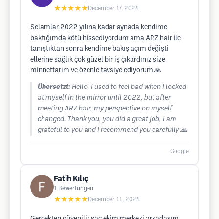
★★★★★
December 17, 2024
Selamlar 2022 yılına kadar aynada kendime
baktığımda kötü hissediyordum ama ARZ hair ile
tanıştıktan sonra kendime bakış açım değişti
ellerine sağlık çok güzel bir iş çıkardınız size
minnettarım ve özenle tavsiye ediyorum 🙏
Übersetzt:
Hello, I used to feel bad when I looked
at myself in the mirror until 2022, but after
meeting ARZ hair, my perspective on myself
changed. Thank you, you did a great job, I am
grateful to you and I recommend you carefully 🙏
Google
Fatih Kılıç
1
Bewertungen
★★★★★
December 11, 2024
Gerçekten güvenilir saç ekim merkezi arkadaşım