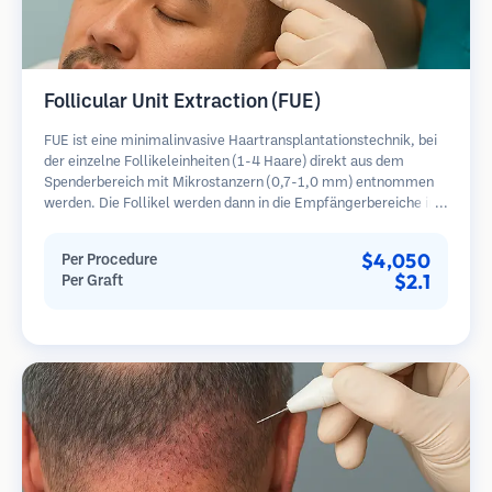
Follicular Unit Extraction (FUE)
FUE ist eine minimalinvasive Haartransplantationstechnik, bei
der einzelne Follikeleinheiten (1-4 Haare) direkt aus dem
Spenderbereich mit Mikrostanzern (0,7-1,0 mm) entnommen
werden. Die Follikel werden dann in die Empfängerbereiche in
kahlen Zonen implantiert. Diese Methode hinterlässt winzige,
kaum sichtbare Narben und ermöglicht eine schnellere Heilung
$4,050
Per Procedure
im Vergleich zu Streifenentnahmemethoden.
$2.1
Per Graft