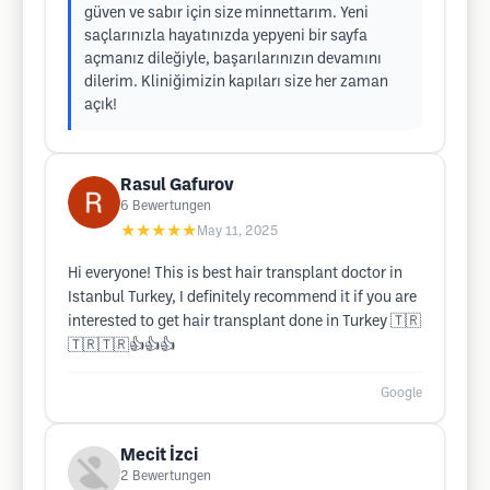
güven ve sabır için size minnettarım. Yeni
saçlarınızla hayatınızda yepyeni bir sayfa
açmanız dileğiyle, başarılarınızın devamını
dilerim. Kliniğimizin kapıları size her zaman
açık!
Rasul Gafurov
6
Bewertungen
★★★★★
May 11, 2025
Hi everyone! This is best hair transplant doctor in
Istanbul Turkey, I definitely recommend it if you are
interested to get hair transplant done in Turkey 🇹🇷
🇹🇷🇹🇷👍👍👍
Google
Mecit İzci
2
Bewertungen