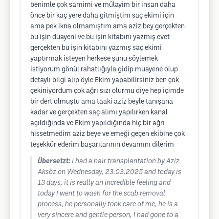
benimle çok samimi ve mülayim bir insan daha
önce bir kaç yere daha gitmiştim saç ekimi için
ama pek ikna olmamıştım ama aziz bey gerçekten
bu işin duayeni ve bu işin kitabını yazmış evet
gerçekten bu işin kitabını yazmış saç ekimi
yaptırmak isteyen herkese şunu söylemek
istiyorum gönül rahatlığıyla gidip muayene olup
detaylı bilgi alıp öyle Ekim yapabilirsiniz ben çok
çekiniyordum çok ağrı sızı olurmu diye hep içimde
bir dert olmuştu ama taaki aziz beyle tanışana
kadar ve gerçekten saç alımı yapılırken kanal
açıldığında ve Ekim yapıldığında hiç bir ağrı
hissetmedim aziz beye ve emeği geçen ekibine çok
teşekkür ederim başarılarının devamını dilerim
Übersetzt:
I had a hair transplantation by Aziz
Aksöz on Wednesday, 23.03.2025 and today is
13 days, it is really an incredible feeling and
today I went to wash for the scab removal
process, he personally took care of me, he is a
very sincere and gentle person, I had gone to a