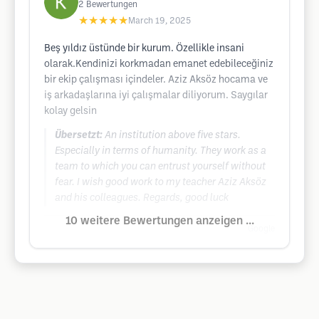
2
Bewertungen
★★★★★
March 19, 2025
Beş yıldız üstünde bir kurum. Özellikle insani
olarak.Kendinizi korkmadan emanet edebileceğiniz
bir ekip çalışması içindeler. Aziz Aksöz hocama ve
iş arkadaşlarına iyi çalışmalar diliyorum. Saygılar
kolay gelsin
Übersetzt:
An institution above five stars.
Especially in terms of humanity. They work as a
team to which you can entrust yourself without
fear. I wish good work to my teacher Aziz Aksöz
and his colleagues. Regards, good luck
10 weitere Bewertungen anzeigen ...
Google