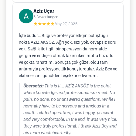
Aziz Uçar
5
Bewertungen
★★★★★
May 27, 2025
İşte budur… Bilgi ve profesyonelliğin buluştuğu
nokta AZİZ AKSÖZ. Ağrı yok, sızı yok, cevapsız soru
yok. Sağlık ile ilgili bir operasyon da normalde
gergin ve endişeli olmak lazım iken mutlu huzurlu
ve çokta rahattım. Sonuçta çok güzel oldu tam
anlamıyla profesyonellik konuşturdular. Aziz Bey ve
ekibine canı gönülden teşekkür ediyorum.
Übersetzt:
This is it... AZİZ AKSÖZ is the point
where knowledge and professionalism meet. No
pain, no ache, no unanswered questions. While I
normally have to be nervous and anxious in a
health-related operation, I was happy, peaceful
and very comfortable. In the end, it was very nice,
they were truly professional. I thank Aziz Bey and
his team wholeheartedly.