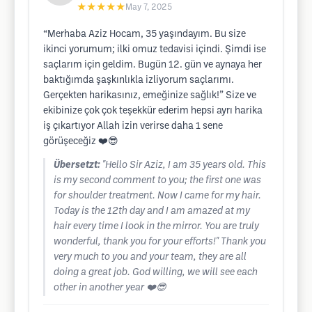
★★★★★
May 7, 2025
“Merhaba Aziz Hocam, 35 yaşındayım. Bu size
ikinci yorumum; ilki omuz tedavisi içindi. Şimdi ise
saçlarım için geldim. Bugün 12. gün ve aynaya her
baktığımda şaşkınlıkla izliyorum saçlarımı.
Gerçekten harikasınız, emeğinize sağlık!” Size ve
ekibinize çok çok teşekkür ederim hepsi ayrı harika
iş çıkartıyor Allah izin verirse daha 1 sene
görüşeceğiz ❤️😎
Übersetzt:
"Hello Sir Aziz, I am 35 years old. This
is my second comment to you; the first one was
for shoulder treatment. Now I came for my hair.
Today is the 12th day and I am amazed at my
hair every time I look in the mirror. You are truly
wonderful, thank you for your efforts!" Thank you
very much to you and your team, they are all
doing a great job. God willing, we will see each
other in another year ❤️😎