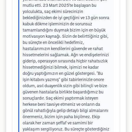
mutlu etti. 23 Mart 2025'te başlayan bu
yolculukta, saç ekimi sürecinizin
beklediğinizden de iyi geçtiğini ve 13 gün sonra
kabuk dökme işleminizin de sorunsuz
tamamlandığını duymak bizim için en büyük
motivasyon kaynağı. Sizin de belirttiğiniz gibi,
bu süreçte en öncelikli hedefimiz,
hastalarımızın kendilerini güvende ve rahat
hissetmelerini sağlamak. Ağrı ve endişelerinizi
giderip, operasyon sırasında hiçbir rahatsızlık
hissetmediğinizi bilmek, işimizi ne kadar
doğru yaptığımızın en güzel göstergesi. "Bu
işin kitabını yazmış" gibi tabirlerinizle onore
oldum, asıl duayenlik sizin gibi bilinçli ve bize
güvenen hastalarla birlikte başardığımız bu
sonuçlardır. Saç ekimi yaptırmak isteyen
herkese beni tavsiye etmeniz ve onların da
gönül rahatlığıyla gelip detaylı bilgi almalarını
önermeniz, bizim için paha biçilmez. Ekip
olarak her zaman şeffaf ve samimi bir
yaklaşım sergiliyoruz. Bu süreçte gösterdiğiniz