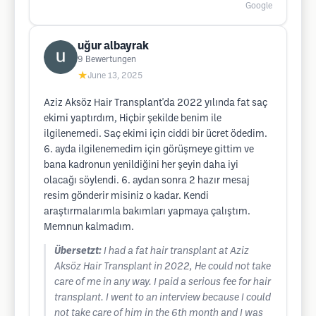
Google
uğur albayrak
9
Bewertungen
★
June 13, 2025
Aziz Aksöz Hair Transplant'da 2022 yılında fat saç
ekimi yaptırdım, Hiçbir şekilde benim ile
ilgilenemedi. Saç ekimi için ciddi bir ücret ödedim.
6. ayda ilgilenemedim için görüşmeye gittim ve
bana kadronun yenildiğini her şeyin daha iyi
olacağı söylendi. 6. aydan sonra 2 hazır mesaj
resim gönderir misiniz o kadar. Kendi
araştırmalarımla bakımları yapmaya çalıştım.
Memnun kalmadım.
Übersetzt:
I had a fat hair transplant at Aziz
Aksöz Hair Transplant in 2022, He could not take
care of me in any way. I paid a serious fee for hair
transplant. I went to an interview because I could
not take care of him in the 6th month and I was