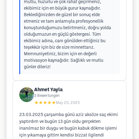
mutlu, huzurlu ve çok rahat geçirmeniz,
ekibimiz için en büyük gurur kaynağıdır.
Beklediğinizden de güzel bir sonuç elde
etmeniz ve tam anlamıyla profesyonellik
konuşturduğumuzu belirtmeniz, doğru yolda
olduğumuzun en güçlü göstergesi. Tüm
ekibimiz adına, canı gönülden ettiğiniz bu
teşekkür için biz de size minnettarız.
Memnuniyetiniz, bizim için en değerli
motivasyon kaynağıdır. Sağlıklı ve mutlu
günler dileriz!
Ahmet Yayla
3
Bewertungen
★★★★★
May 20, 2025
23.03.2025 çarşamba günü aziz aksöze saç ekimi
yaptırdım ve bugün 13 gün oldu gerçekten
inanılmaz bir duygu ve bugün kabuk dökme işlemi
için yıkamaya gittim kendisi bizzat ilgilendi