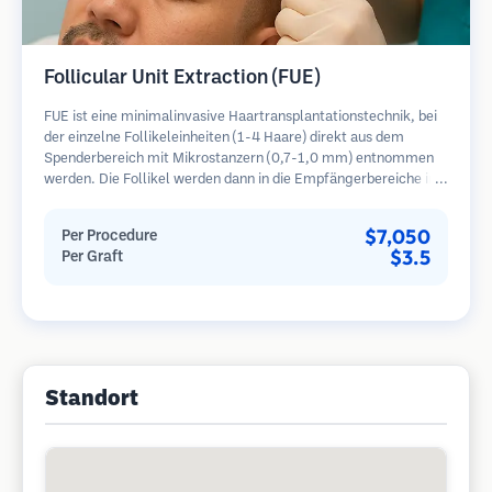
Follicular Unit Extraction (FUE)
FUE ist eine minimalinvasive Haartransplantationstechnik, bei
der einzelne Follikeleinheiten (1-4 Haare) direkt aus dem
Spenderbereich mit Mikrostanzern (0,7-1,0 mm) entnommen
werden. Die Follikel werden dann in die Empfängerbereiche in
kahlen Zonen implantiert. Diese Methode hinterlässt winzige,
kaum sichtbare Narben und ermöglicht eine schnellere Heilung
$7,050
Per Procedure
im Vergleich zu Streifenentnahmemethoden.
$3.5
Per Graft
Standort