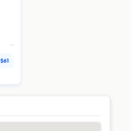
r
es
$61
tatt