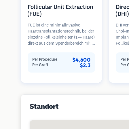
Follicular Unit Extraction
Dire
(FUE)
(DHI)
FUE ist eine minimalinvasive
DHI ver
Haartransplantationstechnik, bei der
Choi-Im
einzelne Follikeleinheiten (1-4 Haare)
Implan
direkt aus dem Spenderbereich mit
Follike
Mikrostanzern (0,7-1,0 mm)
Empfän
entnommen werden. Die Follikel
Technik
$4,600
Per Procedure
Per 
werden dann in die
Kontrol
$2.3
Per Graft
Per 
Empfängerbereiche in kahlen Zonen
Winkel 
implantiert. Diese Methode
kann po
hinterlässt winzige, kaum sichtbare
und ein
Narben und ermöglicht eine
schnellere Heilung im Vergleich zu
Streifenentnahmemethoden.
Standort