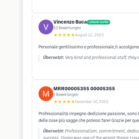
Vincenzo Buca
Lokaler Guide
33
Bewertungen
★★★★★
August 12, 2023
Personale gentilissimo e professionale,ti accolgono 
Übersetzt:
Very kind and professional staff, they
MRR00005355 00005355
7
Bewertungen
★★★★★
December 10, 2022
Professionalità impegno dedizione passione, sono la
delle cose più sagge che potessi fare! Grazie per que
Übersetzt:
Professionalism, commitment, dedicati
success. Going was one of the wisest things I co