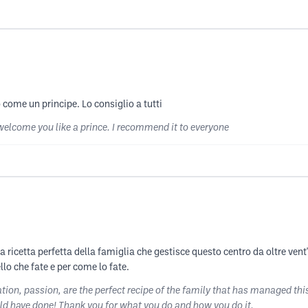
come un principe. Lo consiglio a tutti
 welcome you like a prince. I recommend it to everyone
 ricetta perfetta della famiglia che gestisce questo centro da oltre ven
llo che fate e per come lo fate.
on, passion, are the perfect recipe of the family that has managed this
uld have done! Thank you for what you do and how you do it.