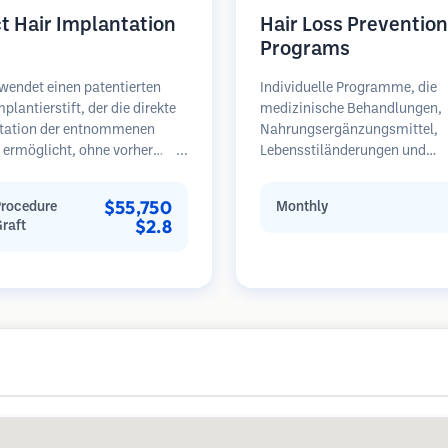
ct Hair Implantation
Hair Loss Prevention
Programs
wendet einen patentierten
Individuelle Programme, die
plantierstift, der die direkte
medizinische Behandlungen,
tation der entnommenen
Nahrungsergänzungsmittel,
l ermöglicht, ohne vorher
Lebensstiländerungen und
gerstätten zu schaffen. Diese
regelmäßige Überwachung fü
 bietet eine präzisere
Patienten in frühen Stadien d
$55,750
Procedure
Monthly
le über Tiefe, Richtung und
Haarausfalls kombinieren.
$2.8
Graft
der implantierten Haare und
Schwerpunkt auf Prävention s
tenziell dichtere Ergebnisse
Wiederherstellung.
e schnellere Heilung bieten.