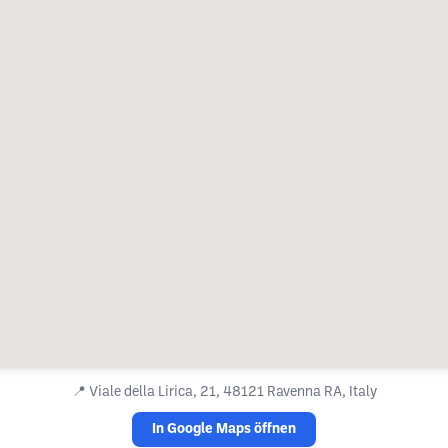
📍
Viale della Lirica, 21, 48121 Ravenna RA, Italy
In Google Maps öffnen