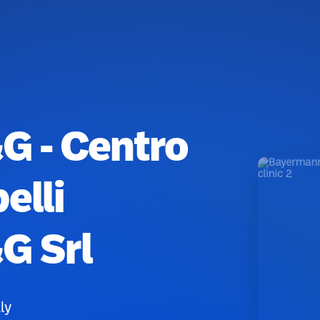
 - Centro
elli
G Srl
ly