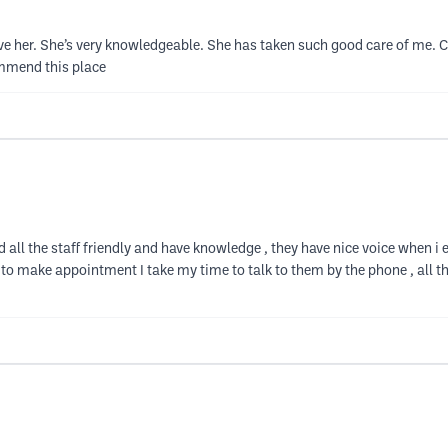
ove her. She’s very knowledgeable. She has taken such good care of me. Co
commend this place
 all the staff friendly and have knowledge , they have nice voice when i 
to make appointment I take my time to talk to them by the phone , all the