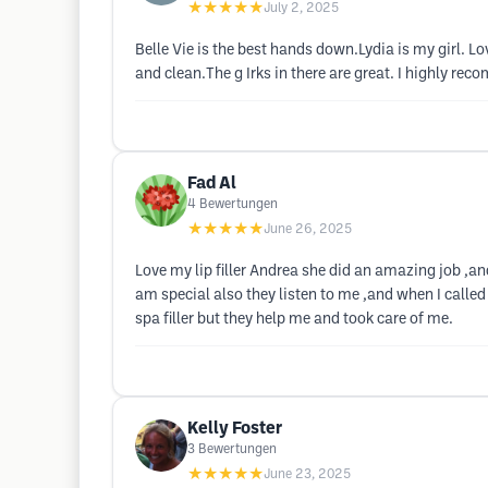
★★★★★
July 2, 2025
Belle Vie is the best hands down.Lydia is my girl. L
and clean.The g Irks in there are great. I highly re
Fad Al
4
Bewertungen
★★★★★
June 26, 2025
Love my lip filler Andrea she did an amazing job ,and
am special also they listen to me ,and when I called 
spa filler but they help me and took care of me.
Kelly Foster
3
Bewertungen
★★★★★
June 23, 2025