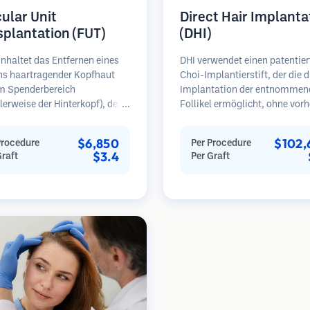
cular Unit
Direct Hair Implanta
splantation (FUT)
(DHI)
nhaltet das Entfernen eines
DHI verwendet einen patentier
ens haartragender Kopfhaut
Choi-Implantierstift, der die d
m Spenderbereich
Implantation der entnommen
erweise der Hinterkopf), der
Follikel ermöglicht, ohne vorh
ter Mikroskopen in einzelne
Empfängerstätten zu schaffen
läre Einheiten zerlegt wird.
Technik bietet eine präzisere
$6,850
$102,
Procedure
Per Procedure
inheiten werden in den
Kontrolle über Tiefe, Richtun
$3.4
Graft
Per Graft
erbereich transplantiert.
Winkel der implantierten Haa
ethode liefert in der Regel
kann potenziell dichtere Erge
ansplantate in einer Sitzung,
und eine schnellere Heilung bi
ässt jedoch eine lineare Narbe.