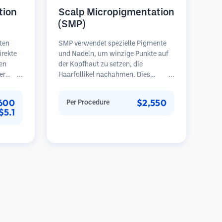
tion
Scalp Micropigmentation
(SMP)
ten
SMP verwendet spezielle Pigmente
irekte
und Nadeln, um winzige Punkte auf
en
der Kopfhaut zu setzen, die
er
Haarfollikel nachahmen. Dies
. Diese
erzeugt die Illusion eines volleren
Haarschopfes oder eines kurz
600
$2,550
Per Procedure
g und
rasierten Kopfes. Das Verfahren
$5.1
re und
erfordert 2-4 Sitzungen und die
bnisse
Ergebnisse können 3-5 Jahre halten,
eten.
bevor Nachbesserungen erforderlich
sind.