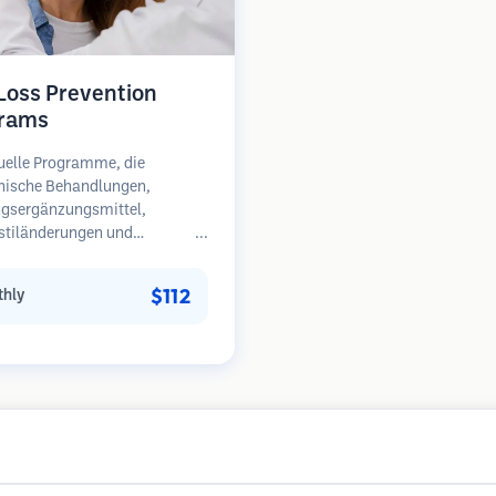
 Loss Prevention
rams
uelle Programme, die
nische Behandlungen,
gsergänzungsmittel,
stiländerungen und
äßige Überwachung für
en in frühen Stadien des
$112
hly
sfalls kombinieren.
unkt auf Prävention statt
herstellung.