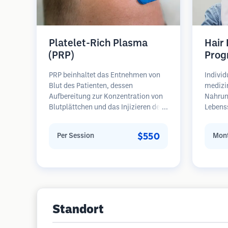
Platelet-Rich Plasma
Hair
(PRP)
Prog
PRP beinhaltet das Entnehmen von
Individ
Blut des Patienten, dessen
medizi
Aufbereitung zur Konzentration von
Nahrun
Blutplättchen und das Injizieren des
Lebens
plättchenreichen Plasmas in
regelm
Bereiche mit Haarausfall.
Patient
$550
Per Session
Mont
Wachstumsfaktoren in den
Haarau
Blutplättchen können ruhende
Schwerp
Follikel stimulieren, die Haardicke
Wieder
verbessern und den Fortschritt des
Haarausfalls verlangsamen. In der
Regel sind mehrere Sitzungen
erforderlich.
Standort