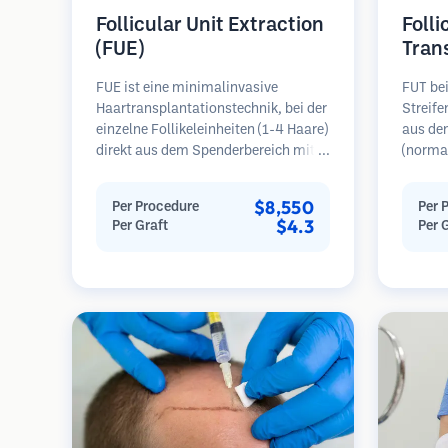
Follicular Unit Extraction
Folli
(FUE)
Tran
FUE ist eine minimalinvasive
FUT bei
Haartransplantationstechnik, bei der
Streif
einzelne Follikeleinheiten (1-4 Haare)
aus de
direkt aus dem Spenderbereich mit
(normal
Mikrostanzern (0,7-1,0 mm)
dann un
entnommen werden. Die Follikel
folliku
$8,550
Per Procedure
Per 
werden dann in die
Diese E
$4.3
Per Graft
Per 
Empfängerbereiche in kahlen Zonen
Empfäng
implantiert. Diese Methode
Diese M
hinterlässt winzige, kaum sichtbare
mehr Tr
Narben und ermöglicht eine
hinterl
schnellere Heilung im Vergleich zu
Streifenentnahmemethoden.