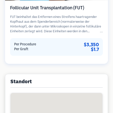
Follicular Unit Transplantation (FUT)
FUT beinhaltet das Entfernen eines Streifens haartragender
Kopfhaut aus dem Spenderbereich (normalerweise der
Hinterkopf), der dann unter Mikroskopen in einzelne follikuläre
Einheiten zerlegt wird. Diese Einheiten werden in den
Empfängerbereich transplantiert. Diese Methode liefert in der
Regel mehr Transplantate in einer Sitzung, hinterlässt jedoch
$3,350
Per Procedure
eine lineare Narbe.
$1.7
Per Graft
Standort