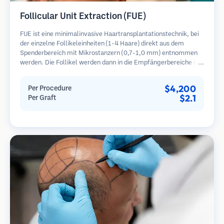
Follicular Unit Extraction (FUE)
FUE ist eine minimalinvasive Haartransplantationstechnik, bei
der einzelne Follikeleinheiten (1-4 Haare) direkt aus dem
Spenderbereich mit Mikrostanzern (0,7-1,0 mm) entnommen
werden. Die Follikel werden dann in die Empfängerbereiche in
kahlen Zonen implantiert. Diese Methode hinterlässt winzige,
kaum sichtbare Narben und ermöglicht eine schnellere Heilung
$4,200
Per Procedure
im Vergleich zu Streifenentnahmemethoden.
$2.1
Per Graft