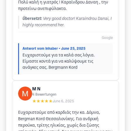
Πολύ καλή η γιατρός ! Καραίνδρου Δαναη , την
προτείνω ανεπιφύλακτα.
Übersetzt:
Very good doctor! Karaindrou Danai, I
highly recommend her.
Google
Antwort vom Inhaber
• June 25, 2025
Ευχαριστούμε για τα καλά σας λόγια.
Είμαστε κοντά για να καλύψουμε τις
ανάγκες σας. Bergmann Kord
M N
4
Bewertungen
★★★★★
June 6, 2025
Ευχαριστούμε από καρδιάς την κα. Δόμνα,
Bergman Kord Θεσσαλονίκης. Για ανδρική
περούκα, τρίτης ηλικίας, χωρίς δια ζώσης