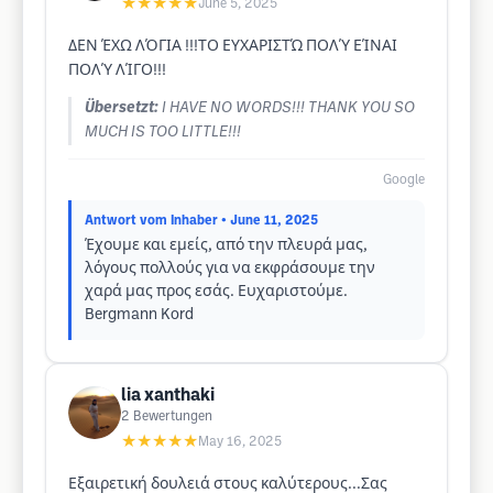
★★★★★
June 5, 2025
ΔΕΝ ΈΧΩ ΛΌΓΙΑ !!!ΤΟ ΕΥΧΑΡΙΣΤΏ ΠΟΛΎ ΕΊΝΑΙ
ΠΟΛΎ ΛΊΓΟ!!!
Übersetzt:
I HAVE NO WORDS!!! THANK YOU SO
MUCH IS TOO LITTLE!!!
Google
Antwort vom Inhaber
• June 11, 2025
Έχουμε και εμείς, από την πλευρά μας,
λόγους πολλούς για να εκφράσουμε την
χαρά μας προς εσάς. Ευχαριστούμε.
Bergmann Kord
lia xanthaki
2
Bewertungen
★★★★★
May 16, 2025
Εξαιρετική δουλειά στους καλύτερους...Σας