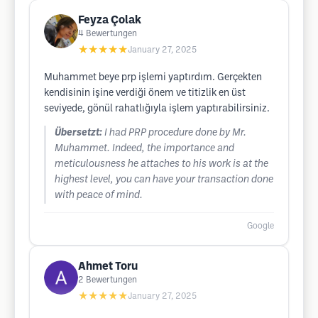
Feyza Çolak
4
Bewertungen
★★★★★
January 27, 2025
Muhammet beye prp işlemi yaptırdım. Gerçekten
kendisinin işine verdiği önem ve titizlik en üst
seviyede, gönül rahatlığıyla işlem yaptırabilirsiniz.
Übersetzt:
I had PRP procedure done by Mr.
Muhammet. Indeed, the importance and
meticulousness he attaches to his work is at the
highest level, you can have your transaction done
with peace of mind.
Google
Ahmet Toru
2
Bewertungen
★★★★★
January 27, 2025