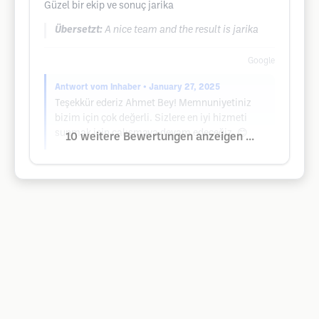
Güzel bir ekip ve sonuç jarika
Übersetzt:
A nice team and the result is jarika
Google
Antwort vom Inhaber
• January 27, 2025
Teşekkür ederiz Ahmet Bey! Memnuniyetiniz
bizim için çok değerli. Sizlere en iyi hizmeti
sunmak için çalışmaya devam edeceğiz. 😊
10 weitere Bewertungen anzeigen ...