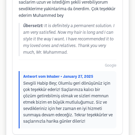
saclarim uzun ve istediğim şekili verebiliyorum
sevdiklerime yakinlarima da önerdim. Çok teşekkür
ederim Muhammed bey
Übersetzt:
It is definitely a permanent solution. I
am very satisfied. Now my hair is long and I can
style it the way I want. I have recommended it to
my loved ones and relatives. Thank you very
much, Mr. Muhammad.
Google
Antwort vom Inhaber
• January 27, 2025
Sevgili Habip Bey; Olumlu geri dönüşünüz için
çok teşekkür ederiz! Saçlarınıza kalıcı bir
çözüm getirebilmiş olmak ve sizleri memnun
etmek bizim en büyük mutluluğumuz. Siz ve
sevdikleriniz için her zaman en iyi hizmeti
sunmaya devam edeceğiz. Tekrar teşekkürler ve
saçlarınızla harika günler dileriz!