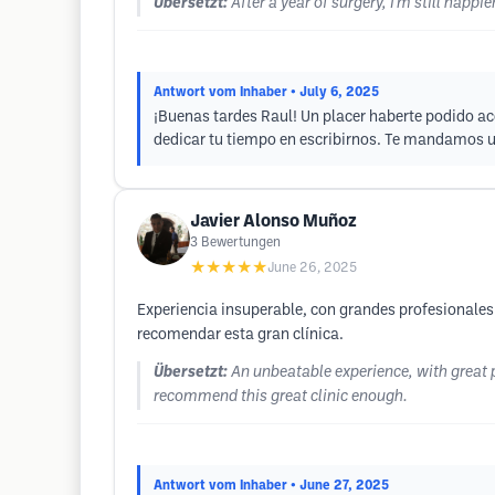
Übersetzt:
After a year of surgery, I'm still happi
Antwort vom Inhaber
• July 6, 2025
¡Buenas tardes Raul! Un placer haberte podido ac
dedicar tu tiempo en escribirnos. Te mandamos u
Javier Alonso Muñoz
3
Bewertungen
★★★★★
June 26, 2025
Experiencia insuperable, con grandes profesionales
recomendar esta gran clínica.
Übersetzt:
An unbeatable experience, with great p
recommend this great clinic enough.
Antwort vom Inhaber
• June 27, 2025