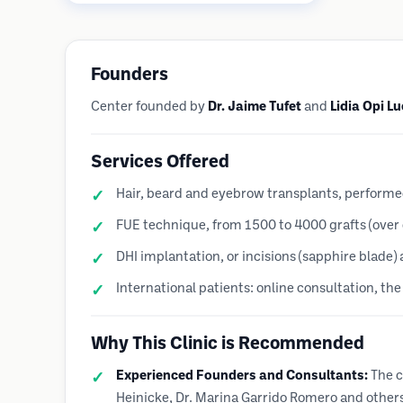
Narben und ermöglicht eine
schnellere Heilung im Vergleich zu
Streifenentnahmemethoden.
Founders
Center founded by
Dr. Jaime Tufet
and
Lidia Opi L
Services Offered
Hair, beard and eyebrow transplants, perform
FUE technique, from 1500 to 4000 grafts (over
DHI implantation, or incisions (sapphire blade
International patients: online consultation, th
Why This Clinic is Recommended
Experienced Founders and Consultants:
The c
Heinicke, Dr. Marina Garrido Romero and others