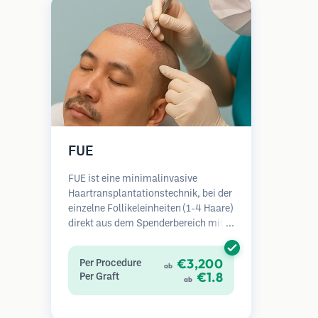
FUE
FUE ist eine minimalinvasive
Haartransplantationstechnik, bei der
einzelne Follikeleinheiten (1-4 Haare)
direkt aus dem Spenderbereich mit
Mikrostanzern (0,7-1,0 mm)
entnommen werden. Die Follikel
€3,200
Per Procedure
ab
werden dann in die
€1.8
Per Graft
ab
Empfängerbereiche in kahlen Zonen
implantiert. Diese Methode
hinterlässt winzige, kaum sichtbare