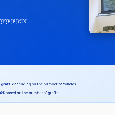
🇸
🇫🇷
🇬🇧
 graft
, depending on the number of follicles.
00€
based on the number of grafts.