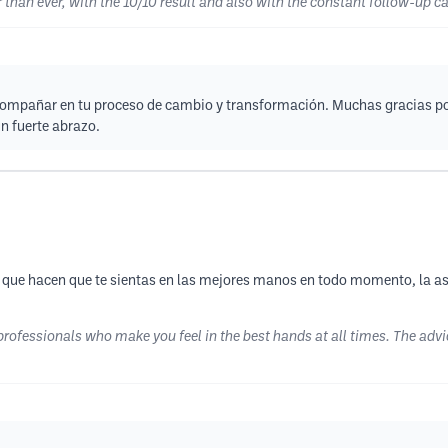
er than ever, with the 10/10 result and also with the constant follow-up ca
ompañar en tu proceso de cambio y transformación. Muchas gracias por 
n fuerte abrazo.
 que hacen que te sientas en las mejores manos en todo momento, la ase
rofessionals who make you feel in the best hands at all times. The advi