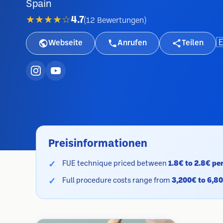
Spain
★★★★☆
4.7
(
12
Bewertungen
)

Webseite
Anrufen
Teilen
Preisinformationen
FUE technique priced between
1.8€ to 2.8€ per
Full procedure costs range from
3,200€ to 6,8