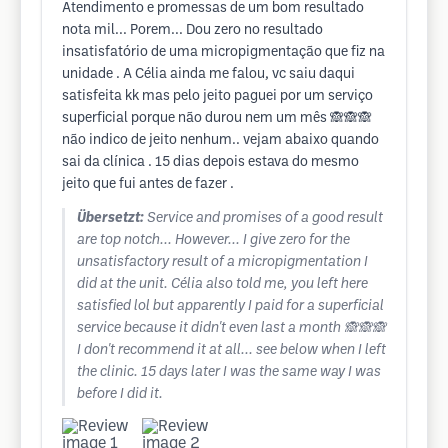
Atendimento e promessas de um bom resultado
nota mil... Porem... Dou zero no resultado
insatisfatório de uma micropigmentação que fiz na
unidade . A Célia ainda me falou, vc saiu daqui
satisfeita kk mas pelo jeito paguei por um serviço
superficial porque não durou nem um mês 🙈🙈🙈
não indico de jeito nenhum.. vejam abaixo quando
sai da clínica . 15 dias depois estava do mesmo
jeito que fui antes de fazer .
Übersetzt:
Service and promises of a good result
are top notch... However... I give zero for the
unsatisfactory result of a micropigmentation I
did at the unit. Célia also told me, you left here
satisfied lol but apparently I paid for a superficial
service because it didn't even last a month 🙈🙈🙈
I don't recommend it at all... see below when I left
the clinic. 15 days later I was the same way I was
before I did it.