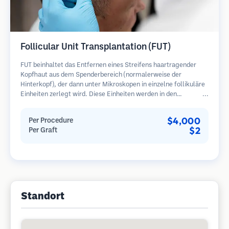
Follicular Unit Transplantation (FUT)
FUT beinhaltet das Entfernen eines Streifens haartragender
Kopfhaut aus dem Spenderbereich (normalerweise der
Hinterkopf), der dann unter Mikroskopen in einzelne follikuläre
Einheiten zerlegt wird. Diese Einheiten werden in den
Empfängerbereich transplantiert. Diese Methode liefert in der
Regel mehr Transplantate in einer Sitzung, hinterlässt jedoch
$4,000
Per Procedure
eine lineare Narbe.
$2
Per Graft
Standort