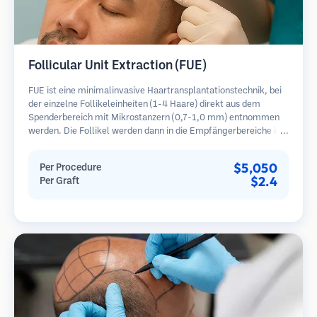
Follicular Unit Extraction (FUE)
FUE ist eine minimalinvasive Haartransplantationstechnik, bei
der einzelne Follikeleinheiten (1-4 Haare) direkt aus dem
Spenderbereich mit Mikrostanzern (0,7-1,0 mm) entnommen
werden. Die Follikel werden dann in die Empfängerbereiche in
kahlen Zonen implantiert. Diese Methode hinterlässt winzige,
kaum sichtbare Narben und ermöglicht eine schnellere Heilung
$5,050
Per Procedure
im Vergleich zu Streifenentnahmemethoden.
$2.4
Per Graft