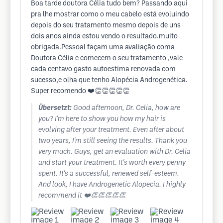
Boa tarde doutora Célia tudo bem? Passando aqui
pra lhe mostrar como o meu cabelo está evoluindo
depois do seu tratamento mesmo depois de uns
dois anos ainda estou vendo o resultado.muito
obrigada.Pessoal façam uma avaliação coma
Doutora Célia e comecem o seu tratamento ,vale
cada centavo gasto autoestima renovada com
sucesso,e olha que tenho Alopécia Androgenética.
Super recomendo ❤️👏👏👏👏👏
Übersetzt:
Good afternoon, Dr. Celia, how are
you? I'm here to show you how my hair is
evolving after your treatment. Even after about
two years, I'm still seeing the results. Thank you
very much. Guys, get an evaluation with Dr. Celia
and start your treatment. It's worth every penny
spent. It's a successful, renewed self-esteem.
And look, I have Androgenetic Alopecia. I highly
recommend it ❤️👏👏👏👏👏