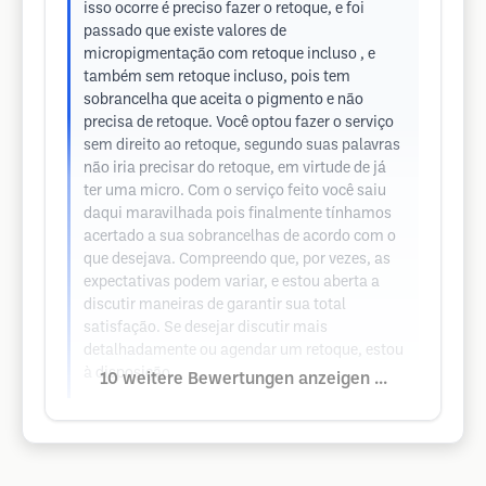
isso ocorre é preciso fazer o retoque, e foi
passado que existe valores de
micropigmentação com retoque incluso , e
também sem retoque incluso, pois tem
sobrancelha que aceita o pigmento e não
precisa de retoque. Você optou fazer o serviço
sem direito ao retoque, segundo suas palavras
não iria precisar do retoque, em virtude de já
ter uma micro. Com o serviço feito você saiu
daqui maravilhada pois finalmente tínhamos
acertado a sua sobrancelhas de acordo com o
que desejava. Compreendo que, por vezes, as
expectativas podem variar, e estou aberta a
discutir maneiras de garantir sua total
satisfação. Se desejar discutir mais
detalhadamente ou agendar um retoque, estou
à disposição.
10 weitere Bewertungen anzeigen ...