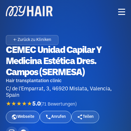
← Zurück zu Kliniken
CEMEC Unidad Capilar Y
Medicina Estética Dres.
Campos (SERMESA)
Hair transplantation clinic
C/ de l'Emparrat, 3, 46920 Mislata, Valencia,
Spain
★★★★★
5.0
(
71
Bewertungen
)
Webseite
Anrufen
Teilen