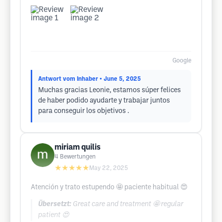
Google
Antwort vom Inhaber
• June 5, 2025
Muchas gracias Leonie, estamos súper felices
de haber podido ayudarte y trabajar juntos
para conseguir los objetivos .
miriam quilis
4
Bewertungen
★★★★★
May 22, 2025
Atención y trato estupendo 🤩 paciente habitual 😍
Übersetzt:
Great care and treatment 🤩 regular
patient 😍