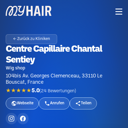
← Zurück zu Kliniken
Centre Capillaire Chantal
Sentiey
Wig shop
104bis Av. Georges Clemenceau, 33110 Le
Bouscat, France
★★★★★
5.0
(
24
Bewertungen
)
Webseite
Anrufen
Teilen