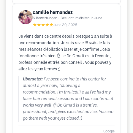
camille hernandez
6
Bewertungen
• Besucht imVisited in June
★★★★★
June 20, 2025
Je viens dans ce centre depuis presque 1 an suite à
une recommandation. Je suis ravie !!!☺️🙏 Je fais
mes séances d'épilation laser et je confirme ..cela
fonctionne très bien 👌 Le Dr. Gmati est à l'écoute ,
professionnelle et très bon conseil . Vous pouvez y
allez les yeux fermés ;)
Übersetzt:
I've been coming to this center for
almost a year now, following a
recommendation. I'm thrilled!!!☺️🙏 I've had my
laser hair removal sessions and I can confirm...it
works very well 👌 Dr. Gmati is attentive,
professional, and gives excellent advice. You can
go there with your eyes closed ;)
Google