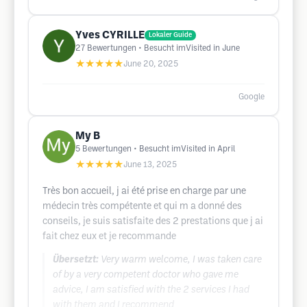
Yves CYRILLE
Lokaler Guide
27
Bewertungen
• Besucht imVisited in June
★★★★★
June 20, 2025
Google
My B
5
Bewertungen
• Besucht imVisited in April
★★★★★
June 13, 2025
Très bon accueil, j ai été prise en charge par une
médecin très compétente et qui m a donné des
conseils, je suis satisfaite des 2 prestations que j ai
fait chez eux et je recommande
Übersetzt:
Very warm welcome, I was taken care
of by a very competent doctor who gave me
advice, I am satisfied with the 2 services I had
with them and I recommend