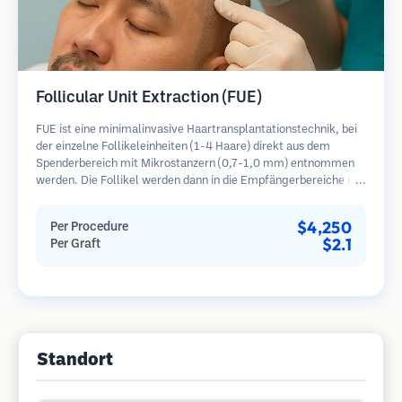
Follicular Unit Extraction (FUE)
FUE ist eine minimalinvasive Haartransplantationstechnik, bei
der einzelne Follikeleinheiten (1-4 Haare) direkt aus dem
Spenderbereich mit Mikrostanzern (0,7-1,0 mm) entnommen
werden. Die Follikel werden dann in die Empfängerbereiche in
kahlen Zonen implantiert. Diese Methode hinterlässt winzige,
kaum sichtbare Narben und ermöglicht eine schnellere Heilung
$4,250
Per Procedure
im Vergleich zu Streifenentnahmemethoden.
$2.1
Per Graft
Standort