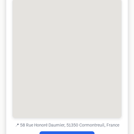
📍
58 Rue Honoré Daumier, 51350 Cormontreuil, France