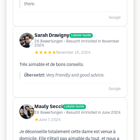
there.
Google
Sarah Dravigny
Lokaler Guide
26
Bewertungen
• Besucht imVisited in November
2024
★★★★★
November 19, 2024
Très aimable et de bons conseils.
Übersetzt:
Very friendly and good advice.
Google
Mauly Secci
Lokaler Guide
26
Bewertungen
• Besucht imVisited in June 2024
★
June 7, 2024
Je déconseille totalement cette dame est venue à
domicile, Elle n’était pas aimable du tout, et nous a