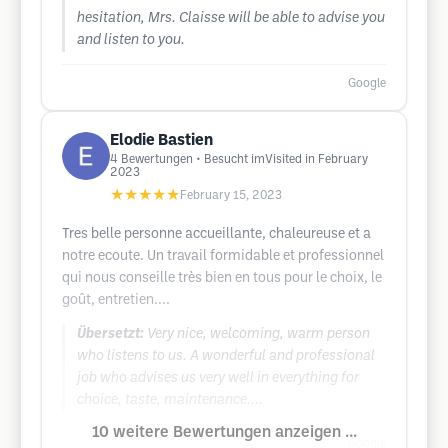
hesitation, Mrs. Claisse will be able to advise you
and listen to you.
Google
Elodie Bastien
4
Bewertungen
• Besucht imVisited in February
2023
★★★★★
February 15, 2023
Tres belle personne accueillante, chaleureuse et a
notre ecoute. Un travail formidable et professionnel
qui nous conseille très bien en tous pour le choix, le
goût, entretien....
Übersetzt:
Very nice, welcoming, warm person
who listens to us. A wonderful and professional
job who advises us very well in everything for
choice, taste, maintenance....
10 weitere Bewertungen anzeigen ...
Google