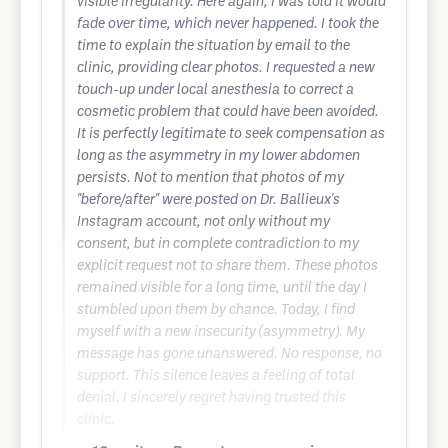
visible irregularity. Here again, I was told it would
fade over time, which never happened. I took the
time to explain the situation by email to the
clinic, providing clear photos. I requested a new
touch-up under local anesthesia to correct a
cosmetic problem that could have been avoided.
It is perfectly legitimate to seek compensation as
long as the asymmetry in my lower abdomen
persists. Not to mention that photos of my
"before/after" were posted on Dr. Ballieux's
Instagram account, not only without my
consent, but in complete contradiction to my
explicit request not to share them. These photos
remained visible for a long time, until the day I
stumbled upon them by chance. Today, I find
myself with a new insecurity (asymmetry). My
message has gone unanswered. No response, no
support. This silence leaves a feeling of total
denial. I sincerely regret having trusted this
clinic.