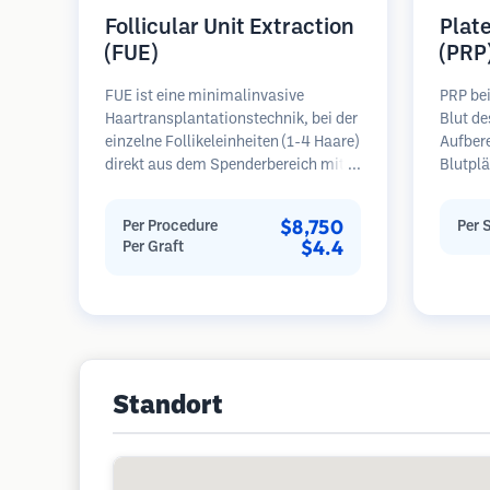
Follicular Unit Extraction
Plat
(FUE)
(PRP
FUE ist eine minimalinvasive
PRP be
Haartransplantationstechnik, bei der
Blut de
einzelne Follikeleinheiten (1-4 Haare)
Aufber
direkt aus dem Spenderbereich mit
Blutplä
Mikrostanzern (0,7-1,0 mm)
plättc
entnommen werden. Die Follikel
Bereich
$8,750
Per Procedure
Per 
werden dann in die
Wachst
$4.4
Per Graft
Empfängerbereiche in kahlen Zonen
Blutpl
implantiert. Diese Methode
Follike
hinterlässt winzige, kaum sichtbare
verbess
Narben und ermöglicht eine
Haaraus
schnellere Heilung im Vergleich zu
Regel 
Streifenentnahmemethoden.
erforde
Standort