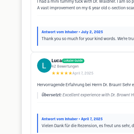
I had a mini tummy tuck with Dr. Waldner. I am so pl
A vast improvement on my 6 year old c-section sca
Antwort vom Inhaber
• July 2, 2025
Thank you so much for your kind words. We’re trul
Luca
Lokaler Guide
42
Bewertungen
★★★★★
April 7, 2025
Hervorragende Erfahrung bei Herrn Dr. Braun! Sehr 
Übersetzt:
Excellent experience with Dr. Brown!
Antwort vom Inhaber
• April 7, 2025
Vielen Dank für die Rezension, es freut uns sehr, 