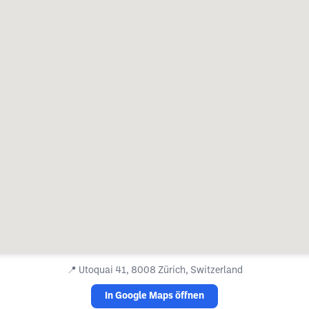
📍
Utoquai 41, 8008 Zürich, Switzerland
In Google Maps öffnen