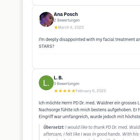
Ana Posch
2
Bewertungen
★
March 4, 2025
I’m deeply disappointed with my facial treatment a
STARS?
L. B.
3
Bewertungen
★★★★★
February 6, 2025
Ich möchte Herrn PD Dr. med. Waldner ein grosses L
Nachsorge fühlte ich mich bestens aufgehoben. Er h
Eingriff war umfangreich, wurde jedoch mit höchste
Übersetzt:
I would like to thank PD Dr. med. Waldn
aftercare, I felt like I was in good hands. With 