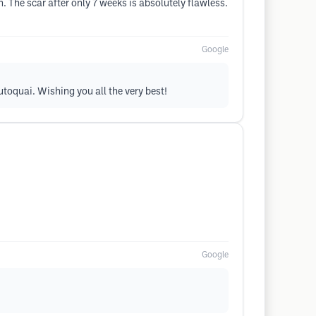
. The scar after only 7 weeks is absolutely flawless.
Google
utoquai. Wishing you all the very best!
Google