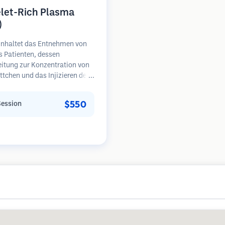
elet-Rich Plasma
)
inhaltet das Entnehmen von
s Patienten, dessen
eitung zur Konzentration von
ttchen und das Injizieren des
henreichen Plasmas in
e mit Haarausfall.
$550
Session
umsfaktoren in den
ättchen können ruhende
l stimulieren, die Haardicke
ern und den Fortschritt des
falls verlangsamen. In der
sind mehrere Sitzungen
rlich.