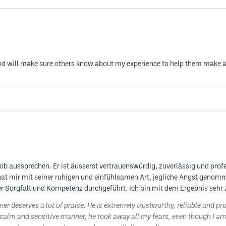
nd will make sure others know about my experience to help them make an
ob aussprechen. Er ist äusserst vertrauenswürdig, zuverlässig und prof
at mir mit seiner ruhigen und einfühlsamen Art, jegliche Angst genomm
r Sorgfalt und Kompetenz durchgeführt. Ich bin mit dem Ergebnis sehr 
er deserves a lot of praise. He is extremely trustworthy, reliable and pro
his calm and sensitive manner, he took away all my fears, even though I 