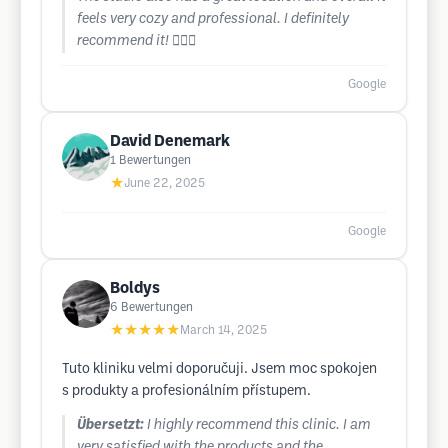
feels very cozy and professional. I definitely
recommend it! 💇‍♀️✨
Google
David Denemark
1
Bewertungen
★
June 22, 2025
Google
Boldys
6
Bewertungen
★★★★★
March 14, 2025
Tuto kliniku velmi doporučuji. Jsem moc spokojen
s produkty a profesionálním přístupem.
Übersetzt:
I highly recommend this clinic. I am
very satisfied with the products and the