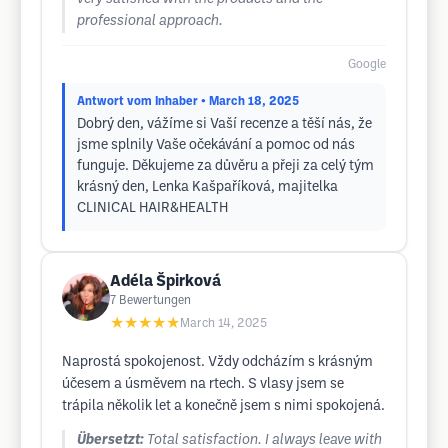
professional approach.
Google
Antwort vom Inhaber
• March 18, 2025
Dobrý den, vážíme si Vaší recenze a těší nás, že
jsme splnily Vaše očekávání a pomoc od nás
funguje. Děkujeme za důvěru a přeji za celý tým
krásný den, Lenka Kašpaříková, majitelka
CLINICAL HAIR&HEALTH
Adéla Špirková
7
Bewertungen
★★★★★
March 14, 2025
Naprostá spokojenost. Vždy odcházím s krásným
účesem a úsměvem na rtech. S vlasy jsem se
trápila několik let a konečně jsem s nimi spokojená.
Übersetzt:
Total satisfaction. I always leave with