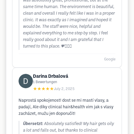
was absolutely great, professional, but at the
same time human. The environment is beautiful,
clean and overall I really felt like I was in a proper
clinic. It was exactly as I imagined and hoped it
would be. The staff were nice, helpful and
explained everything to me step by step. I feel
really good about it and I am grateful that I
turned to this place.💗💆🏻‍♀️
Google
Darina Drbalová
1
Bewertungen
★★★★★
July 2, 2025
Naprostá spokojenost! dost se mi mastí vlasy, a
padají, Ale díky clinical hair&health vim jak s vlasy
zacházet, mužu jen doporučit!
Übersetzt:
Absolutely satisfied! My hair gets oily
a lot and falls out, but thanks to clinical