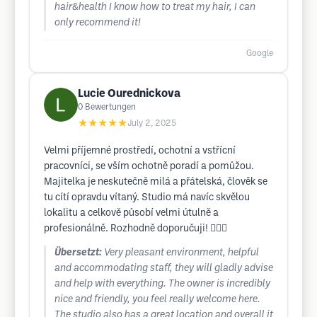
hair&health I know how to treat my hair, I can
only recommend it!
Google
Lucie Ourednickova
0
Bewertungen
★★★★★
July 2, 2025
Velmi příjemné prostředí, ochotní a vstřícní
pracovníci, se vším ochotně poradí a pomůžou.
Majitelka je neskutečně milá a přátelská, člověk se
tu cítí opravdu vítaný. Studio má navíc skvělou
lokalitu a celkově působí velmi útulně a
profesionálně. Rozhodně doporučuji! 💇‍♀️✨
Übersetzt:
Very pleasant environment, helpful
and accommodating staff, they will gladly advise
and help with everything. The owner is incredibly
nice and friendly, you feel really welcome here.
The studio also has a great location and overall it