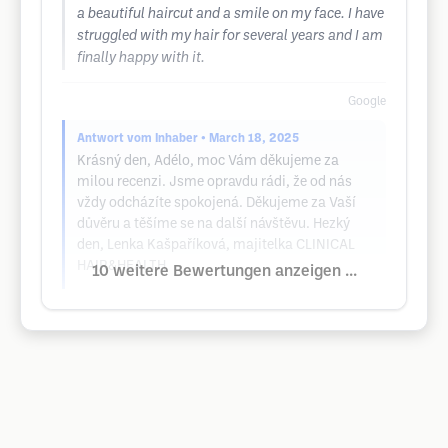
a beautiful haircut and a smile on my face. I have
struggled with my hair for several years and I am
finally happy with it.
Google
Antwort vom Inhaber
• March 18, 2025
Krásný den, Adélo, moc Vám děkujeme za
milou recenzi. Jsme opravdu rádi, že od nás
vždy odcházíte spokojená. Děkujeme za Vaší
důvěru a těšíme se na další návštěvu. Hezký
den, Lenka Kašpaříková, majitelka CLINICAL
HAIR&HEALTH
10 weitere Bewertungen anzeigen ...