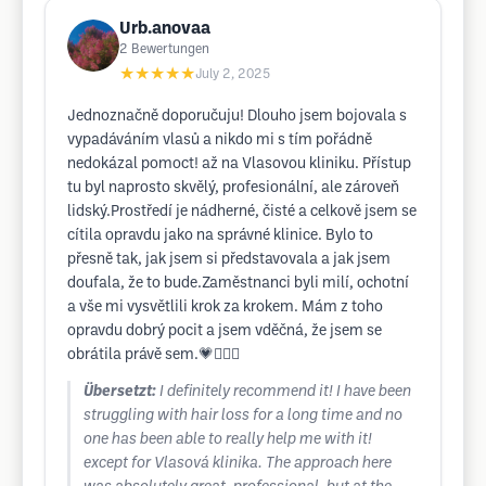
Urb.anovaa
2
Bewertungen
★★★★★
July 2, 2025
Jednoznačně doporučuju! Dlouho jsem bojovala s
vypadáváním vlasů a nikdo mi s tím pořádně
nedokázal pomoct! až na Vlasovou kliniku. Přístup
tu byl naprosto skvělý, profesionální, ale zároveň
lidský.Prostředí je nádherné, čisté a celkově jsem se
cítila opravdu jako na správné klinice. Bylo to
přesně tak, jak jsem si představovala a jak jsem
doufala, že to bude.Zaměstnanci byli milí, ochotní
a vše mi vysvětlili krok za krokem. Mám z toho
opravdu dobrý pocit a jsem vděčná, že jsem se
obrátila právě sem.💗💆🏻‍♀️
Übersetzt:
I definitely recommend it! I have been
struggling with hair loss for a long time and no
one has been able to really help me with it!
except for Vlasová klinika. The approach here