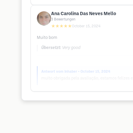
Ana Carolina Das Neves Mello
3
Bewertungen
★★★★★
October 15, 2024
Muito bom
Übersetzt:
Very good
Antwort vom Inhaber
• October 15, 2024
muito obrigada pela avaliação, estamos felizes 