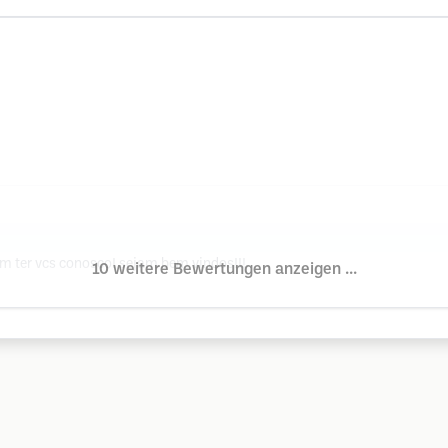
em ter vcs conosco! sejam bem vindos!!!
10 weitere Bewertungen anzeigen ...