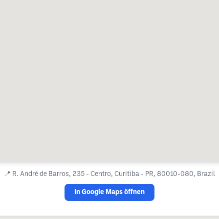
📍
R. André de Barros, 235 - Centro, Curitiba - PR, 80010-080, Brazil
In Google Maps öffnen