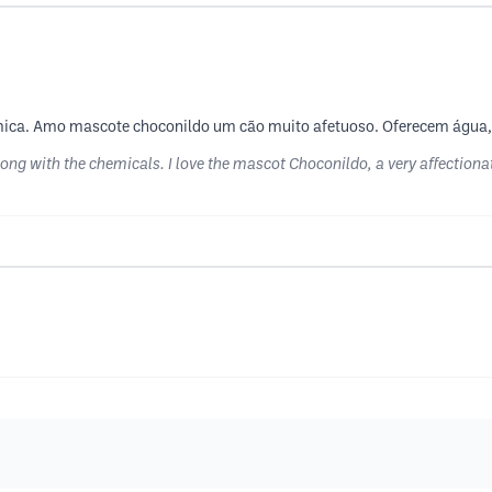
ímica. Amo mascote choconildo um cão muito afetuoso. Oferecem água, c
along with the chemicals. I love the mascot Choconildo, a very affectiona