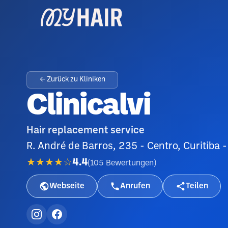
← Zurück zu Kliniken
Clinicalvi
Hair replacement service
R. André de Barros, 235 - Centro, Curitiba 
★★★★☆
4.4
(
105
Bewertungen
)
Webseite
Anrufen
Teilen