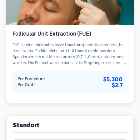
Follicular Unit Extraction (FUE)
FUE ist eine minimalinvasive Haartransplantationstechnik, bei
der einzelne Follikeleinheiten (1-4 Haare) direkt aus dem
Spenderbereich mit Mikrostanzern (0,7-1,0 mm) entnommen
werden. Die Follikel werden dann in die Empfängerbereiche in
kahlen Zonen implantiert. Diese Methode hinterlässt winzige,
kaum sichtbare Narben und ermöglicht eine schnellere Heilung
$5,300
Per Procedure
im Vergleich zu Streifenentnahmemethoden.
$2.7
Per Graft
Standort