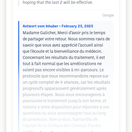
hoping that the last 2 will be effective.
Google
Antwort vom Inhaber
• February 25, 2025
Madame Galicher, Merci d’avoir pris le temps
de partager votre retour. Nous sommes ravis de
savoir que vous avez apprécié l’accueil ainsi
que l’écoute et la bienveillance du médecin.
Concernant les résultats du traitement, il est
tout à fait normal que les améliorations ne
soient pas encore visibles à mi-parcours. Le
protocole que nous recommandons repose sur
un cycle complet de 4 séances, car les résultats
progressifs apparaissent généralement après
plusieurs étapes. Nous vous encourageons à
poursuivre le traitement jusqu'à son terme, et
restons à votre disposition pour répondre à vos
questions ou vous accompagner tout au long
du processus. Bien à vous, Samantha de
l'équipe de la Clinique des Champs Elysées