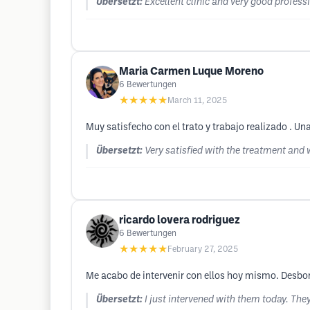
Übersetzt:
Excellent clinic and very good profes
Maria Carmen Luque Moreno
6
Bewertungen
★★★★★
March 11, 2025
Muy satisfecho con el trato y trabajo realizado . Un
Übersetzt:
Very satisfied with the treatment and
ricardo lovera rodriguez
6
Bewertungen
★★★★★
February 27, 2025
Me acabo de intervenir con ellos hoy mismo. Desbo
Übersetzt:
I just intervened with them today. Th