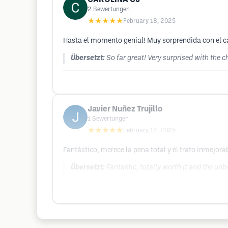
2
Bewertungen
★★★★★
February 18, 2025
Hasta el momento genial! Muy sorprendida con el 
Übersetzt:
So far great! Very surprised with the 
Javier Nuñez Trujillo
1
Bewertungen
★★★★★
February 12, 2025
Fantástico, merece la pena total y el trato inmejora
Übersetzt:
Fantastic, totally worth it and the un