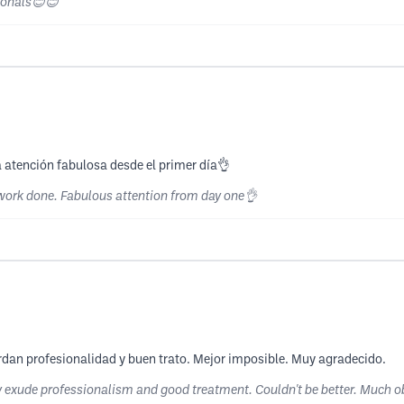
sionals😊😊
a atención fabulosa desde el primer día👌
 work done. Fabulous attention from day one👌
rdan profesionalidad y buen trato. Mejor imposible. Muy agradecido.
ey exude professionalism and good treatment. Couldn't be better. Much o