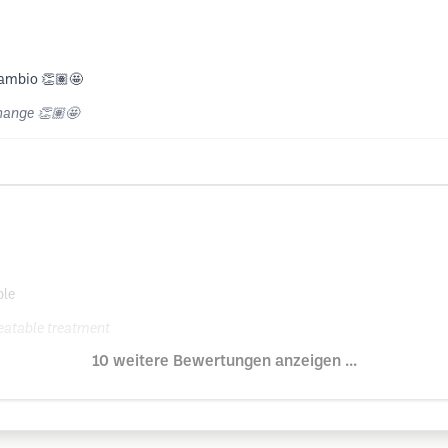
cambio 👏🏽🤩
change 👏🏽🤩
ble
beatable treatment
10 weitere Bewertungen anzeigen ...