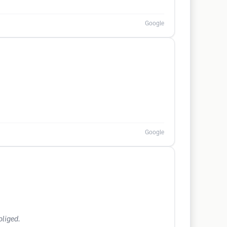
Google
Google
bliged.