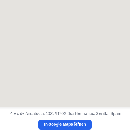
📍
Av. de Andalucia, 102, 41702 Dos Hermanas, Sevilla, Spain
In Google Maps öffnen