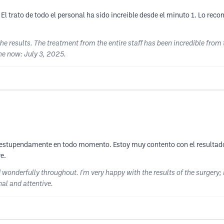
l trato de todo el personal ha sido increible desde el minuto 1. Lo recom
the results. The treatment from the entire staff has been incredible from
he now: July 3, 2025.
 estupendamente en todo momento. Estoy muy contento con el resultado 
e.
ated wonderfully throughout. I'm very happy with the results of the surgery
nal and attentive.