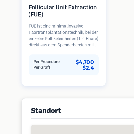
Follicular Unit Extraction
(FUE)
FUE ist eine minimalinvasive
Haartransplantationstechnik, bei der
einzelne Follikeleinheiten (1-4 Haare)
direkt aus dem Spenderbereich mit
Mikrostanzern (0,7-1,0 mm)
entnommen werden. Die Follikel
$4,700
Per Procedure
werden dann in die
$2.4
Per Graft
Empfängerbereiche in kahlen Zonen
implantiert. Diese Methode
hinterlässt winzige, kaum sichtbare
Narben und ermöglicht eine
schnellere Heilung im Vergleich zu
Streifenentnahmemethoden.
Standort