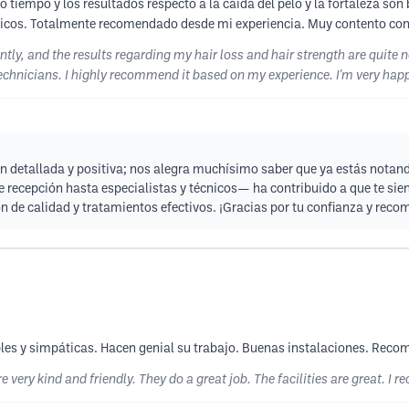
 tiempo y los resultados respecto a la caída del pelo y la fortaleza son
écnicos. Totalmente recomendado desde mi experiencia. Muy contento con
ently, and the results regarding my hair loss and hair strength are quite 
technicians. I highly recommend it based on my experience. I'm very happ
n detallada y positiva; nos alegra muchísimo saber que ya estás notando
de recepción hasta especialistas y técnicos— ha contribuido a que te si
 de calidad y tratamientos efectivos. ¡Gracias por tu confianza y rec
les y simpáticas. Hacen genial su trabajo. Buenas instalaciones. Rec
re very kind and friendly. They do a great job. The facilities are great. I 