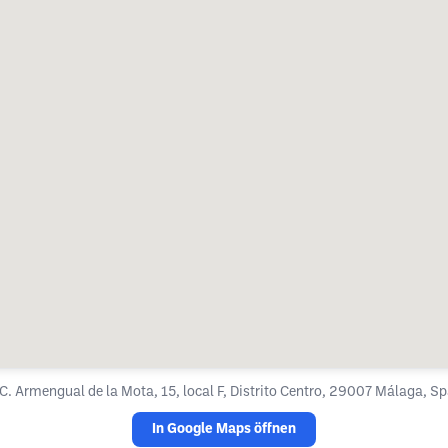
C. Armengual de la Mota, 15, local F, Distrito Centro, 29007 Málaga, Sp
In Google Maps öffnen