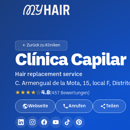
← Zurück zu Kliniken
Clínica Capilar
Hair replacement service
C. Armengual de la Mota, 15, local F, Distr
★★★★☆
4.8
(
457
Bewertungen
)
Webseite
Anrufen
Teilen