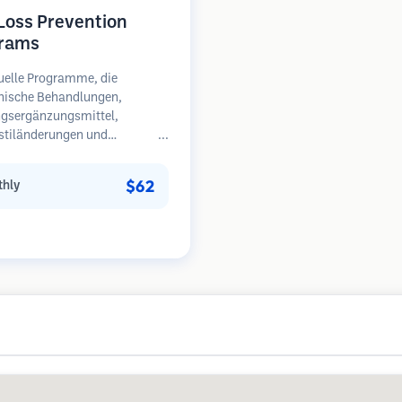
 Loss Prevention
rams
uelle Programme, die
nische Behandlungen,
gsergänzungsmittel,
stiländerungen und
äßige Überwachung für
en in frühen Stadien des
$62
hly
sfalls kombinieren.
unkt auf Prävention statt
herstellung.