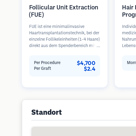
Follicular Unit Extraction
Hair
(FUE)
Prog
FUE ist eine minimalinvasive
Individ
Haartransplantationstechnik, bei der
medizi
einzelne Follikeleinheiten (1-4 Haare)
Nahrun
direkt aus dem Spenderbereich mit
Lebens
Mikrostanzern (0,7-1,0 mm)
regelm
entnommen werden. Die Follikel
Patient
$4,700
Per Procedure
Mont
werden dann in die
Haarau
$2.4
Per Graft
Empfängerbereiche in kahlen Zonen
Schwerp
implantiert. Diese Methode
Wieder
hinterlässt winzige, kaum sichtbare
Narben und ermöglicht eine
schnellere Heilung im Vergleich zu
Streifenentnahmemethoden.
Standort